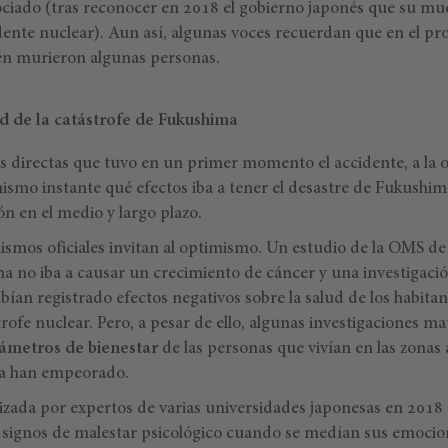
ciado (tras reconocer en 2018 el gobierno japonés que su mu
dente nuclear). Aun así, algunas voces recuerdan que en el pr
én murieron algunas personas.
ud de la catástrofe de Fukushima
as directas que tuvo en un primer momento el accidente, a la o
mo instante qué efectos iba a tener el desastre de Fukushima 
ón en el medio y largo plazo.
nismos oficiales invitan al optimismo. Un estudio de la OMS d
a no iba a causar un crecimiento de cáncer y una investigac
ían registrado efectos negativos sobre la salud de los habitan
trofe nuclear. Pero, a pesar de ello, algunas investigaciones ma
ámetros de bienestar
de las personas que vivían en las zonas 
ma han empeorado.
lizada por expertos de varias universidades japonesas en 2018
ignos de malestar psicológico cuando se medían sus emocione