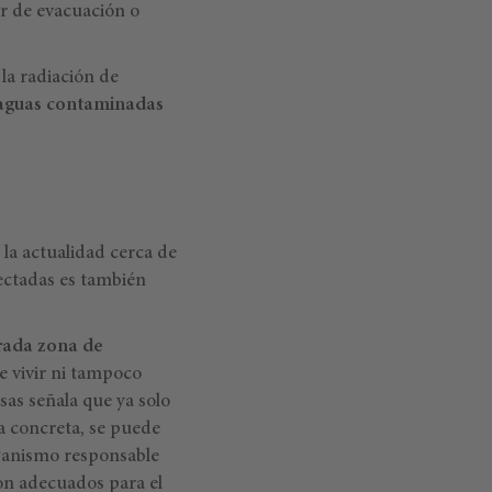
ar de evacuación o
 la radiación de
 aguas contaminadas
 la actualidad cerca de
fectadas es también
rada
zona de
e vivir ni tampoco
sas señala que ya solo
ea concreta, se puede
rganismo responsable
son adecuados para el