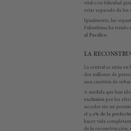
vital o su felicidad g
estar separado de los
Igualmente, las organi
Fukushima ha tenido e
al Pacífico
.
LA RECONSTRU
La central se sitúa en
dos millones de perso
una cuestión de urban
A medida que han ido 
exclusión
por los efec
acceder sin un permiso
el
2,2% de la prefectu
hacer vida completame
de la reconstrucción, 