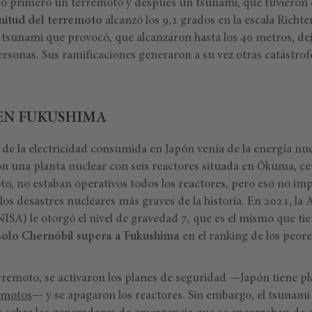
ró primero un terremoto y después un tsunami, que tuvieron
itud del terremoto
alcanzó los 9,1 grados en la escala Richter
l tsunami que provocó, que alcanzaron hasta los 40 metros, dej
ersonas. Sus ramificaciones generaron a su vez otras catástro
EN FUKUSHIMA
de la electricidad consumida en Japón venía de la energía nuc
 una planta nuclear con seis reactores situada en Ōkuma, cerc
, no estaban operativos todos los reactores, pero eso no imp
os desastres nucleares más graves de la historia. En 2021, la
NISA) le otorgó el nivel de gravedad 7, que es el mismo que tie
solo Chernóbil supera a Fukushima
en el ranking de los peor
remoto, se activaron los planes de seguridad —Japón tiene p
emotos
— y se apagaron los reactores. Sin embargo, el tsunami 