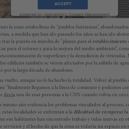
ACCEPT
powered by
Usercentrics Consent Management
Platform
to la zona estaba llena de “pueblos fantasmas”, abandonados
 vivían, a medida que han ido pasando los años se han ido abr
 tras la puesta en marcha de “planes para el
establecimiento
cas para el retorno y para la mejora del medio ambiente”, como 
 descontaminación de superficies y la demolición de viviendas. M
 los edificios también se vieron afectados por la subida de agu
o por la larga década de abandono.
ha vuelto, aunque no lo ha hecho la totalidad. Volver al pueblo
que “finalmente llegamos a la línea de comienzo y podemos ce
le
decía
una de esas personas a la CNN cuando volvía en 2022
se mismo año evidencia los problemas vinculados al proceso,
, estas localidades se enfrentan a la
dificultad de recuperar la
que sus habitantes han encontrado trabajo y vidas nuevas en ot
de servicios y el hecho de que la zona es todavía un espacio en