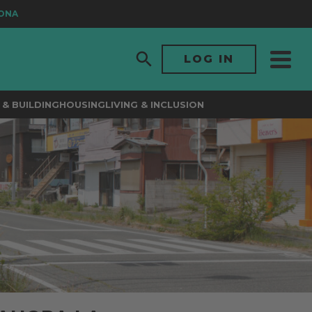
LOG IN
& BUILDING
HOUSING
LIVING & INCLUSION