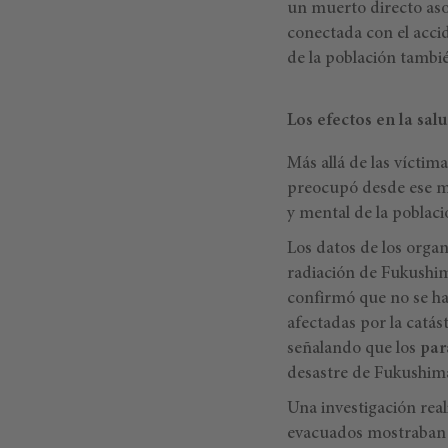
un muerto directo aso
conectada con el acci
de la población tambi
Los efectos en la sal
Más allá de las víctim
preocupó desde ese mis
y mental de la poblaci
Los datos de los orga
radiación de Fukushim
confirmó que no se hab
afectadas por la catás
señalando que los
par
desastre de Fukushi
Una investigación rea
evacuados mostraban s