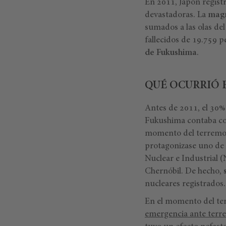
En 2011, Japón regist
devastadoras. La
magn
sumados a las olas de
fallecidos de 19.759 p
de Fukushima
.
QUÉ OCURRIÓ 
Antes de 2011, el 30% 
Fukushima contaba con
momento del terremoto
protagonizase uno de l
Nuclear e Industrial (
Chernóbil. De hecho,
nucleares registrados.
En el momento del ter
emergencia ante terr