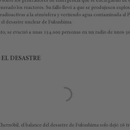
o sobre los generadores de emergencia que se encargaban de en
nerado los reactores. Su fallo llevó a que se produjesen explo
adioactivas a la atmósfera y vertiendo agua contaminada al Pa
 el desastre nuclear de Fukushima.
, se evacuó a unas 154.000 personas en un radio de unos 30 
 EL DESASTRE
 Chernóbil, el balance del desastre de Fukushima solo dejó 16 t