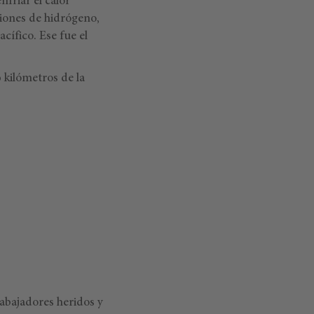
friar el calor
siones de hidrógeno,
cífico. Ese fue el
kilómetros de la
rabajadores heridos y