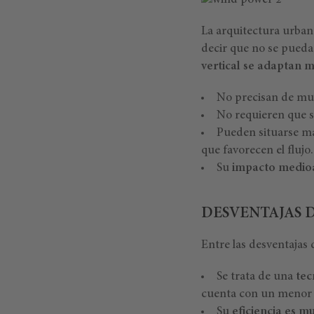
La arquitectura urbana
decir que no se pueda 
vertical se adaptan 
No precisan de m
No requieren que se
Pueden situarse m
que favorecen el flujo.
Su
impacto medioa
DESVENTAJAS D
Entre las desventajas 
Se trata de una
tec
cuenta con un menor 
Su
eficiencia es 