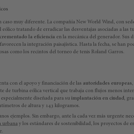
icos
n caso muy diferente. La compañía New World Wind, con sede 
l eólico tratando de erradicar las desventajas asociadas a las t
crementado la eficiencia
en la mecánica del generador. Sus d
avorecen la integración paisajística. Hasta la fecha, se han po
osas como los recintos del torneo de tenis Roland Garros.
nta con el apoyo y financiación de las
autoridades europeas
e de turbina eólica vertical que trabaja con flujos menos inte
á especialmente diseñada para su
implantación en ciudad
, gr
ímetros de altura y 143 kilogramos.
gunos ejemplos. Sin embargo, ante la cada vez más urgente ne
ca urbana
y los estándares de sostenibilidad, los proyectos de e
e.