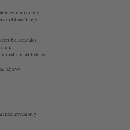
ien, esto no quiere
las turbinas de
eje
ores horizontales.
cción.
turales o artificiales,
los pájaros.
menos inversión y