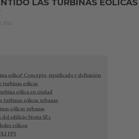
ENTIDO LAS TURBINAS EÓLICAS
?
, 2022
na eólica? Concepto, significado y definición
 turbinas eólicas
turbina eólica en ciudad
s turbinas eólicas urbanas
inas eólicas urbanas
 del edificio Strata SE1
boles eólicos
OLI FPS