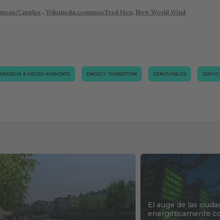
mmons/Cmglee
,
Wikimedia.commos/Fred Hsu
,
New World Wind
ENERGÍA & MEDIO AMBIENTE
ENERGY TRANSITION
RENOVABLES
SERVIC
El auge de las ciuda
energéticamente co