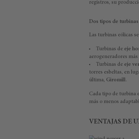
registros, su producc
Dos tipos de turbinas
Las turbinas eólicas s
Turbinas de
eje ho
aerogeneradores más e
Turbinas de
eje ver
torres esbeltas, en lu
última,
Giromill
.
Cada tipo de turbina e
más o menos adaptable
VENTAJAS DE 