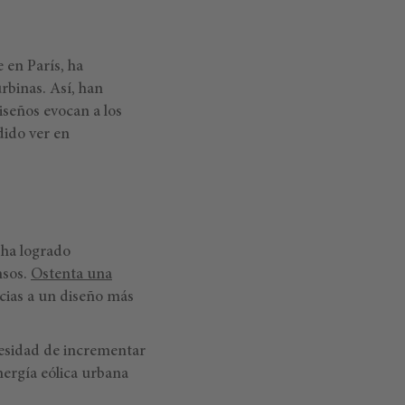
en París, ha
urbinas. Así, han
iseños evocan a los
dido ver en
, ha logrado
nsos.
Ostenta una
acias a un diseño más
cesidad de incrementar
nergía eólica urbana