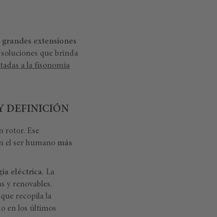
 grandes extensiones
 soluciones que brinda
tadas a la fisonomía
Y DEFINICIÓN
n rotor. Ese
con el ser humano
más
a eléctrica
. La
s y renovables.
 que recopila la
o en los últimos