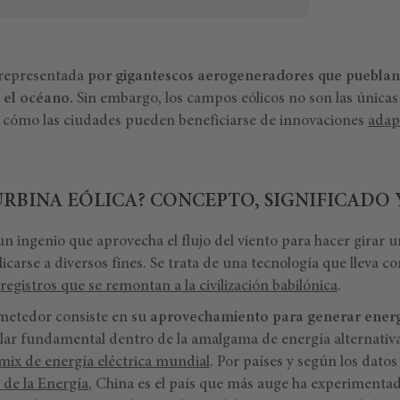
á representada
por gigantescos aerogeneradores que pueblan
 el océano.
Sin embargo, los campos eólicos no son las únicas
es cómo las ciudades pueden beneficiarse de innovaciones
adap
URBINA EÓLICA? CONCEPTO, SIGNIFICADO 
un ingenio que aprovecha el flujo del viento para hacer girar u
carse a diversos fines. Se trata de una tecnología que lleva 
registros que se remontan a la civilización babilónica
.
metedor consiste en su
aprovechamiento para generar energí
lar fundamental dentro de la amalgama de energía alternativa
mix de energía eléctrica mundial
. Por países y según los datos
 de la Energía
, China es el país que más auge ha experimentad