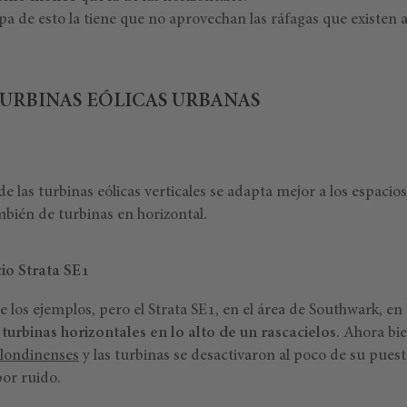
pa de esto la tiene que no aprovechan las ráfagas que existen
TURBINAS EÓLICAS URBANAS
e las turbinas eólicas verticales se adapta mejor a los espacio
mbién de turbinas en horizontal.
cio Strata SE1
e los ejemplos, pero el Strata SE1, en el área de Southwark, en
r
turbinas horizontales en lo alto de un rascacielos
. Ahora bi
 londinenses
y las turbinas se desactivaron al poco de su puest
por ruido.