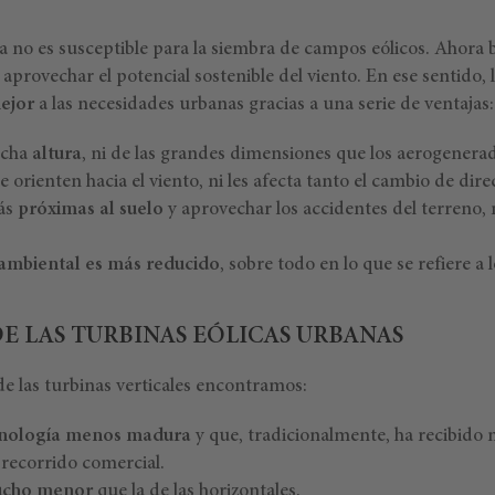
 no es susceptible para la siembra de campos eólicos. Ahora b
aprovechar el potencial sostenible del viento. En ese sentido, 
mejor
a las necesidades urbanas gracias a una serie de ventajas:
ucha
altura
, ni de las grandes dimensiones que los aerogenerad
 orienten hacia el viento, ni les afecta tanto el cambio de dire
ás
próximas al suelo
y aprovechar los accidentes del terreno, na
mbiental es más reducido
, sobre todo en lo que se refiere a 
E LAS TURBINAS EÓLICAS URBANAS
de las turbinas verticales encontramos:
nología menos madura
y que, tradicionalmente, ha recibido 
recorrido comercial.
mucho menor
que la de las horizontales.