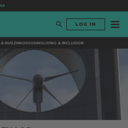
LOG IN
& BUILDING
HOUSING
LIVING & INCLUSION