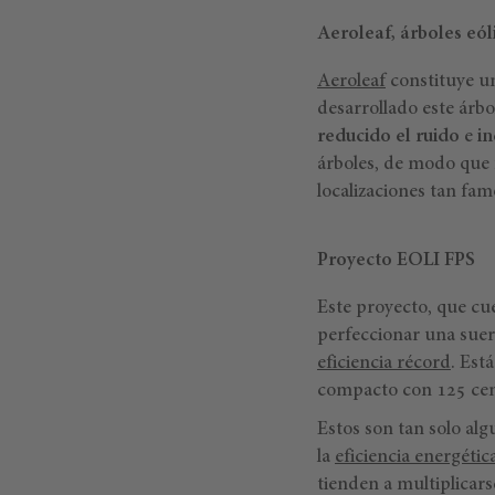
Aeroleaf, árboles eól
Aeroleaf
constituye u
desarrollado este árbo
reducido el ruido
e
in
árboles, de modo que f
localizaciones tan fam
Proyecto EOLI FPS
Este proyecto, que cue
perfeccionar una suert
eficiencia récord
. Est
compacto con 125 cent
Estos son tan solo al
la
eficiencia energéti
tienden a multiplicars