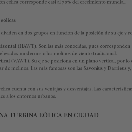
ión eólica corresponde casi al 70% del crecimiento mundial.
 eólicas
e dividen en dos grupos en función de la posición de su eje y ro
rizontal
(HAWT). Son las más conocidas, pues corresponden c
levados modernos o los molinos de viento tradicional.
tical
(VAWT). Su eje se posiciona en un plano vertical, por lo
gar de molinos. Las más famosas son las
Savonius
y
Darrieus
y,
ólica cuenta con sus ventajas y desventajas. Las característica
s a los entornos urbanos.
UNA TURBINA EÓLICA EN CIUDAD