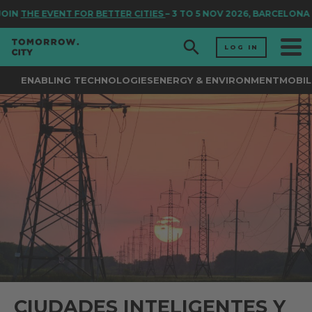
IN
THE EVENT FOR BETTER CITIES
– 3 TO 5 NOV 2026, BARCELONA
LOG IN
ENABLING TECHNOLOGIES
ENERGY & ENVIRONMENT
MOBIL
CIUDADES INTELIGENTES Y