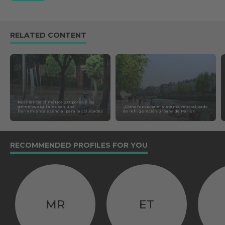
RELATED CONTENT
Resiliencia climática 2.0: por qué los
gemelos digitales son una
¿Cómo funciona el sistema centralizado
herramienta esencial para las ciudades
de refrigeración urbana de París?
RECOMMENDED PROFILES FOR YOU
MR
ET