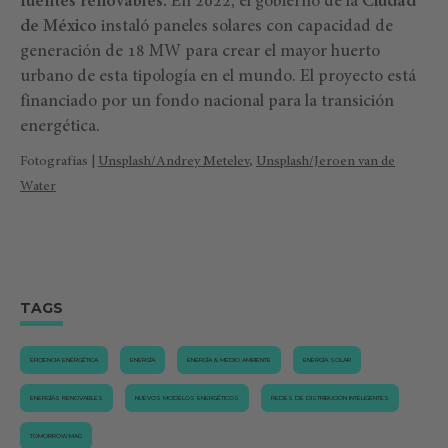
fuentes renovables.
En 2022, el gobierno de la
Ciudad
de México
instaló paneles solares con capacidad de
generación de 18 MW para crear el mayor huerto
urbano de esta tipología en el mundo. El proyecto está
financiado por un fondo nacional para la transición
energética.
Fotografías |
Unsplash/Andrey Metelev
,
Unsplash/Jeroen van de
Water
TAGS
EFICIENCIA ENERGÉTICA
ENERGÍA
ENERGÍA & MEDIO AMBIENTE
ENERGÍA SOLAR
ENERGÍAS RENOVABLES
NUEVOS MODELOS ENERGÉTICOS
REDES DE DISTRIBUCIÓN INTELIGENTES
TOMORROW.MAG