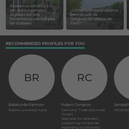
Resiliencia climática 2.0:
por qué los gemelos
¿Cómo funciona el sistema
digitales son una
centralizado de
herramienta esencial para
refrigeración urbana de
las ciudades
París?
RECOMMENDED PROFILES FOR YOU
BR
RC
Babatunde Rahmon
Robert Compton
Sampat
Bayero university kano
Germany Trade and Invest
WhistleD
GmbH
Specialist for cleantech,
supporting companies
expanding to Germany