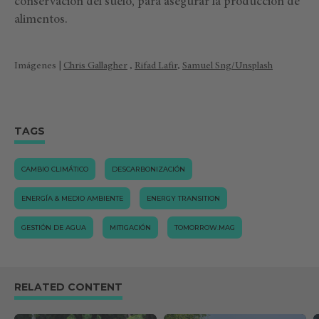
conservación del suelo, para asegurar la producción de
alimentos.
Imágenes |
Chris Gallagher
,
Rifad Lafir
,
Samuel Sng/Unsplash
TAGS
CAMBIO CLIMÁTICO
DESCARBONIZACIÓN
ENERGÍA & MEDIO AMBIENTE
ENERGY TRANSITION
GESTIÓN DE AGUA
MITIGACIÓN
TOMORROW.MAG
RELATED CONTENT