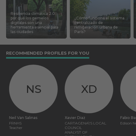
Resiliencia climática 2.0:
por qué los gemelos
¿Cómo funciona el sistema
digitales son una
centralizado de
herramienta esencial para
refrigeración urbana de
las ciudades
París?
RECOMMENDED PROFILES FOR YOU
NS
XD
Neil Van Salinas
Xavier Diaz
Fabio B
FRNHS
CARTAGENA\'S LOCAL
Edison N
Teacher
COUNCIL
ANALYST OF