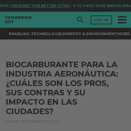
OIN
THE EVENT FOR BETTER CITIES
– 3 TO 5 NOV 2026, BARCELONA
LOG IN
ENABLING TECHNOLOGIES
ENERGY & ENVIRONMENT
MOBIL
BIOCARBURANTE PARA LA
INDUSTRIA AERONÁUTICA:
¿CUÁLES SON LOS PROS,
SUS CONTRAS Y SU
IMPACTO EN LAS
CIUDADES?
FRIDAY, DECEMBER 20, 2024