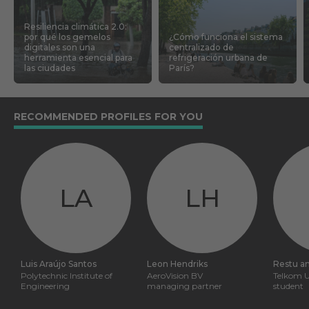
Resiliencia climática 2.0:
por qué los gemelos
¿Cómo funciona el sistema
digitales son una
centralizado de
herramienta esencial para
refrigeración urbana de
las ciudades
París?
RECOMMENDED PROFILES FOR YOU
LA
LH
Luis Araújo Santos
Leon Hendriks
Restu a
Polytechnic Institute of
AeroVision BV
Telkom U
Engineering
managing partner
student