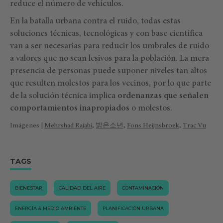
reduce el número de vehículos.
En la batalla urbana contra el ruido, todas estas
soluciones técnicas, tecnológicas y con base científica
van a ser necesarias para reducir los umbrales de ruido
a valores que no sean lesivos para la población. La mera
presencia de personas puede suponer niveles tan altos
que resulten molestos para los vecinos, por lo que parte
de la solución técnica implica
ordenanzas que señalen
comportamientos inapropiados
o molestos.
Imágenes |
Mehrshad Rajabi
,
밝은소년
,
Fons Heijnsbroek
,
Trac Vu
TAGS
BIENESTAR
CALIDAD DEL AIRE
CONTAMINACIÓN
ENERGÍA & MEDIO AMBIENTE
PLANIFICACIÓN URBANA