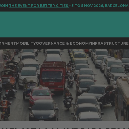
NT FOR BETTER CITIES
– 3 TO 5 NOV 2026, BARCELONA
RONMENT
MOBILITY
GOVERNANCE & ECONOMY
INFRASTRUCTURE 