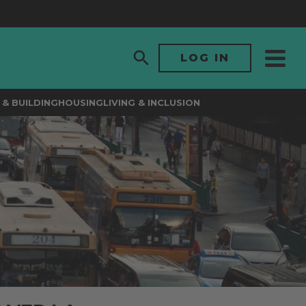
LOG IN
& BUILDING
HOUSING
LIVING & INCLUSION