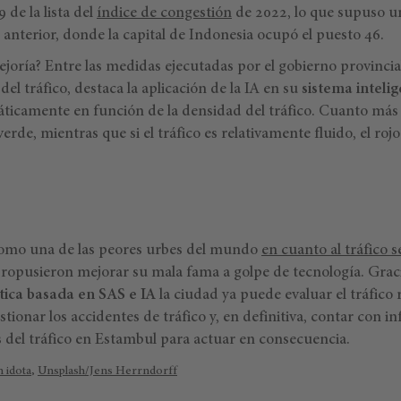
 de la lista del
índice de congestión
de 2022, lo que supuso u
ño anterior, donde la capital de Indonesia ocupó el puesto 46.
joría? Entre las medidas ejecutadas por el gobierno provincia
del tráfico, destaca la aplicación de la IA en su
sistema inteli
ticamente en función de la densidad del tráfico. Cuanto más
erde, mientras que si el tráfico es relativamente fluido, el ro
omo una de las peores urbes del mundo
en cuanto al tráfico s
 propusieron mejorar su mala fama a golpe de tecnología. Gracia
tica basada en SAS e IA
la ciudad ya puede evaluar el tráfico 
stionar los accidentes de tráfico y, en definitiva, contar con 
s del tráfico en Estambul para actuar en consecuencia.
 idota
,
Unsplash/Jens Herrndorff