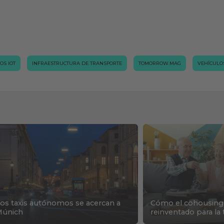
OS IOT
INFRAESTRUCTURA DE TRANSPORTE
TOMORROW.MAG
VEHÍCULO
os taxis autónomos se acercan a
Cómo el cohousing 
Múnich
reinventado para la 