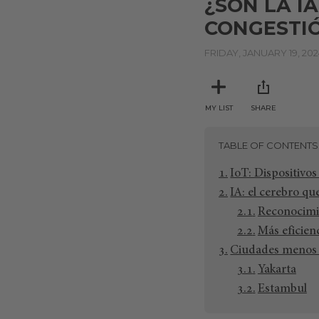
¿SON LA IA
CONGESTIÓ
FRIDAY, JANUARY 19, 202
MY LIST
SHARE
TABLE OF CONTENTS
IoT: Dispositivos
IA: el cerebro que
Reconocimie
Más eficienc
Ciudades menos c
Yakarta
Estambul