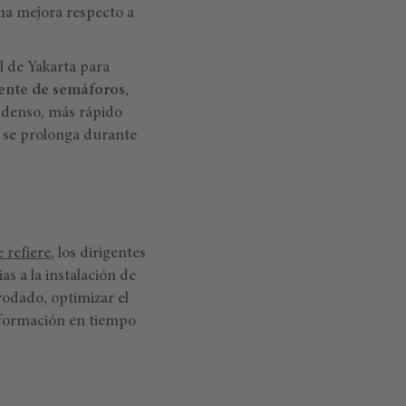
na mejora respecto a
l de Yakarta para
gente de semáforos
,
 denso, más rápido
jo se prolonga durante
e refiere
, los dirigentes
s a la instalación de
rodado, optimizar el
información en tiempo