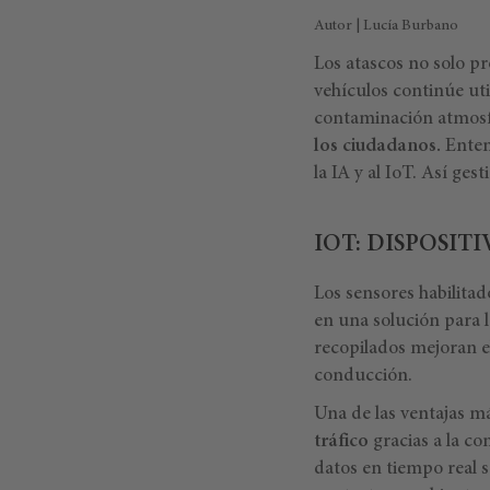
Autor | Lucía Burbano
Los atascos no solo p
vehículos continúe uti
contaminación atmosf
los ciudadanos.
Entend
la IA y al IoT. Así ges
IOT: DISPOSIT
Los sensores habilitad
en una solución para l
recopilados mejoran el
conducción.
Una de las ventajas má
tráfico
gracias a la co
datos en tiempo real s