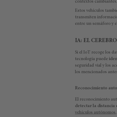
contextos cambiantes
Estos vehículos tamb
transmiten información
entre un semáforo y el 
IA: EL CEREBR
Si el IoT recoge los dat
tecnología puede
iden
seguridad vial y los a
los mencionados ante
Reconocimiento auto
El reconocimiento aut
detectar la distancia
vehículos autónomos