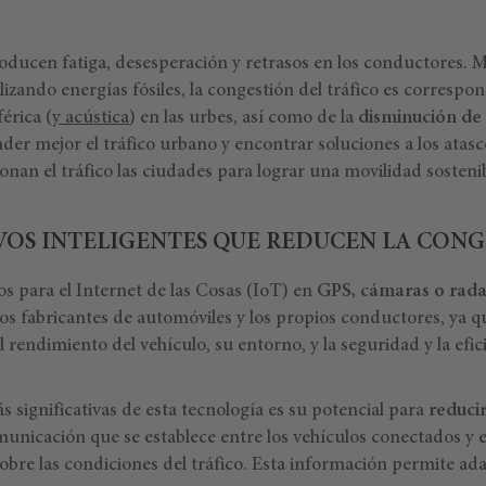
roducen fatiga, desesperación y retrasos en los conductores. M
lizando energías fósiles, la congestión del tráfico es correspon
érica (
y acústica
) en las urbes, así como de la
disminución de 
er mejor el tráfico urbano y encontrar soluciones a los atasco
tionan el tráfico las ciudades para lograr una movilidad sosteni
IVOS INTELIGENTES QUE REDUCEN LA CONG
os para el Internet de las Cosas (IoT) en
GPS, cámaras o rada
os fabricantes de automóviles y los propios conductores, ya q
 rendimiento del vehículo, su entorno, y la seguridad y la efici
s significativas de esta tecnología es su potencial para
reducir
municación que se establece entre los vehículos conectados y 
obre las condiciones del tráfico. Esta información permite ad