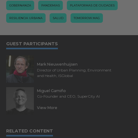
GOBERNANZA
PANDEMIAS
PLATAFORMAS DE CIUDADES
RESILIENCIA URBANA
SALUD
TOMORROW.MAG
GUEST PARTICIPANTS
Mark Nieuwenhuijsen
Director of Urban Planning, Environment
and Health, ISGlobal
Miguel Gamiño
Co-Founder and CEO, SuperCity AI
View More
RELATED CONTENT