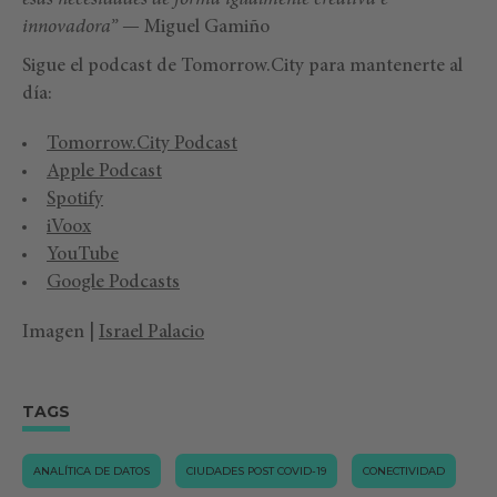
esas necesidades de forma igualmente creativa e
innovadora”
— Miguel Gamiño
Sigue el podcast de Tomorrow.City para mantenerte al
día:
Tomorrow.City Podcast
Apple Podcast
Spotify
iVoox
YouTube
Google Podcasts
Imagen |
Israel Palacio
TAGS
ANALÍTICA DE DATOS
CIUDADES POST COVID-19
CONECTIVIDAD