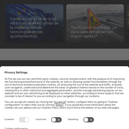
Cómo la Ley de IA de la UE
está marcando el rumbo de
la implantación de
Zonificación acelerada: ¿la
tecnologías en los
clave para densificar con
ayuntamientos
mayor rapidez?
ABOUT TOMORROW.CITY
PRIVACY POLICY
CONTACT US
LEGAL NOTICE