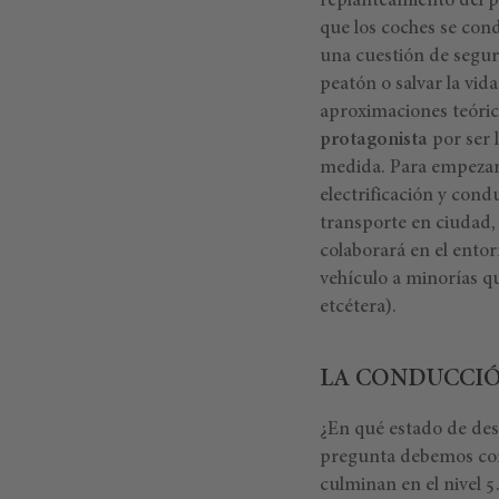
replanteamiento del p
que los coches se cond
una cuestión de segur
peatón o salvar la vid
aproximaciones teóric
protagonista
por ser 
medida. Para empezar,
electrificación y con
transporte en ciudad,
colaborará en el entor
vehículo a minorías q
etcétera).
LA CONDUCCIÓ
¿En qué estado de des
pregunta debemos co
culminan en el nivel 