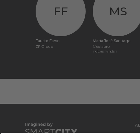
FF
MS
Fausto Fanin
Maria José Santiago
ZF Group
Mediapro
ndbasnvndsn
A
C