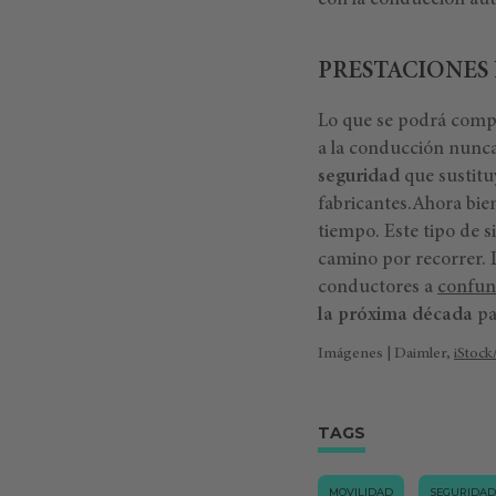
con la conducción aut
PRESTACIONES
Lo que se podrá compr
a la conducción nunca 
seguridad
que sustitu
fabricantes.Ahora bie
tiempo. Este tipo de 
camino por recorrer. 
conductores a
confun
la próxima década
pa
Imágenes | Daimler,
iStoc
TAGS
MOVILIDAD
SEGURIDAD