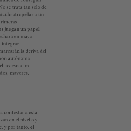
 nunca de conseguir
o se trata tan solo de
ículo atropellar a un
primeras
ies juegan un papel
echará en mayor
 integrar
marcarán la deriva del
cción autónoma
 el acceso a un
ados, mayores,
 contestar a esta
zan en el nivel 0 y
e, y por tanto,
el