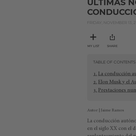
ÚLTIMAS N
CONDUCCI
FRIDAY, NOVEMBER 13, 
MY LIST
SHARE
TABLE OF CONTENTS
La conducción a
Elon Musk y el Au
Prestaciones nun
Autor | Jaime Ramos
La conducción autónom
en el siglo XX con el 