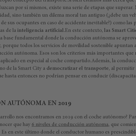
ropio concepto del transporte.Si bien estamos más cerca que
uzcan por sí mismos, existe una serie de etapas que superar. N
idad, sino también un dilema moral tan antiguo (¿debe un veh
a de sus ocupantes en caso de accidente inevitable?) como las 
as de la
inteligencia artificial.
En este contexto,
las Smart Cit
la base fundamental donde la conducción autónoma se aprov
 porque todos los servicios de movilidad sostenible apuntan a
ducción autónoma. Esos son los criterios más importantes que 
 aplicado en especial al coche compartido.Además, la condu
no de la Smart City a
democratizar el transporte
, al permitir
ue hasta entonces no podrían pensar en conducir (discapacit
N AUTÓNOMA EN 2019
arrollo nos encontramos en 2019 con el coche autónomo? Para
nocer que hay
6 niveles de conducción autónoma
, que comien
5. Es en este último donde el conductor humano es prescindibl