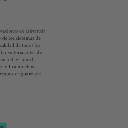
ala.
taciones de asistencia
 de los sistemas de
alidad de todos los
ar victoria antes de
que todavía queda
llevando a muchos
 hemos de
aguardar a
OS