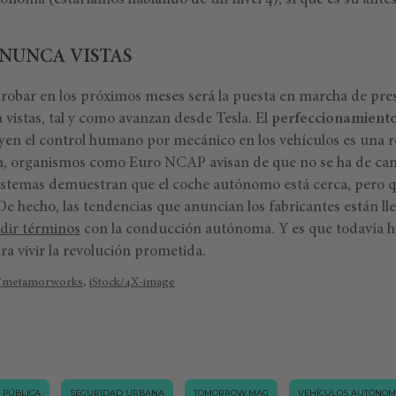
ónoma (estaríamos hablando de un nivel 4), sí que es su antes
 NUNCA VISTAS
obar en los próximos meses será la puesta en marcha de pres
vistas, tal y como avanzan desde Tesla. El
perfeccionamiento
yen el control humano por mecánico en los vehículos es una re
n, organismos como Euro NCAP avisan de que no se ha de cant
sistemas demuestran que el coche autónomo está cerca, pero 
De hecho, las tendencias que anuncian los fabricantes están 
dir términos
con la conducción autónoma. Y es que todavía
ra vivir la revolución prometida.
k/metamorworks
,
iStock/4X-image
 PÚBLICA
SEGURIDAD URBANA
TOMORROW.MAG
VEHÍCULOS AUTÓNOM