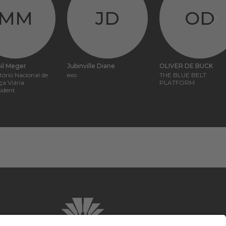
MM
JD
OD
il Meger
Jubinville Diane
OLIVER DE BUCK
ório Nacional de
exo
THE BLUE BELT
a Viária
PLATFORM
sident