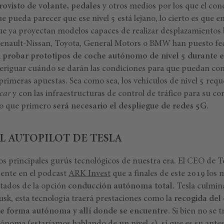
rovisto de volante, pedales
y otros medios por los que el con
pueda parecer que ese nivel 5 está lejano, lo cierto es que en
e ya proyectan modelos capaces de realizar desplazamientos b
 Renault-Nissan, Toyota, General Motors o BMW han puesto fe
 probar prototipos de coche autónomo de nivel 5 durante 
averiguar cuándo se darán las condiciones para que puedan co
 primeras apuestas. Sea como sea, los vehículos de nivel 5 requ
 car
y con las infraestructuras de control de tráfico para su co
lo que primero
será necesario el despliegue de redes 5G.
L AUTOPILOT DE TESLA
os principales gurús tecnológicos de nuestra era. El CEO de T
ente en el podcast
ARK Invest
que a finales de este 2019 los 
ados de la opción
conducción autónoma total.
Tesla culmin
sk, esta tecnología traerá prestaciones como la
recogida del 
de forma autónoma y allí donde se encuentre.
Si bien no se t