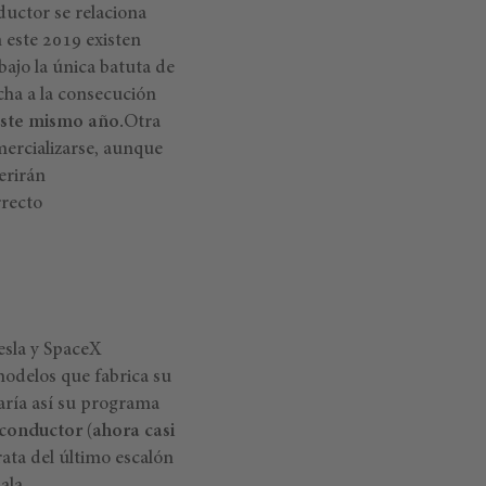
ductor se relaciona
 este 2019 existen
ajo la única batuta de
cha a la consecución
este mismo año.
Otra
mercializarse, aunque
erirán
rrecto
esla y SpaceX
modelos que fabrica su
aría así su programa
conductor (ahora casi
rata del último escalón