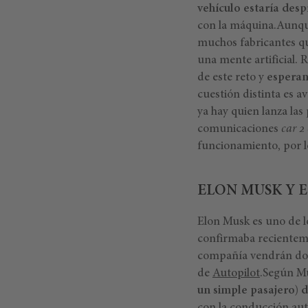
vehículo estaría desp
con la máquina.Aunque 
muchos fabricantes qu
una mente artificial.
de este reto y
esperan
cuestión distinta es 
ya hay quien lanza las
comunicaciones
car 2
funcionamiento, por 
ELON MUSK Y E
Elon Musk es uno de l
confirmaba recientem
compañía vendrán dot
de
Autopilot
.Según Mu
un simple pasajero) 