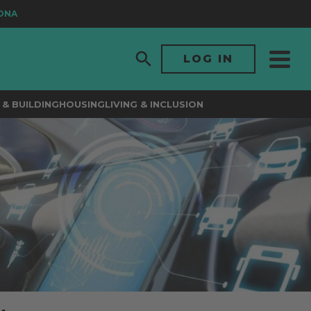
LOG IN
& BUILDING
HOUSING
LIVING & INCLUSION