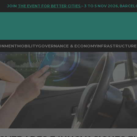
N
THE EVENT FOR BETTER CITIES
– 3 TO 5 NOV 2026, BARCELONA
RONMENT
MOBILITY
GOVERNANCE & ECONOMY
INFRASTRUCTURE 