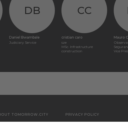
DB
CC
Daniel Bwambale
cristian caro
Mauro G
Judiciary Service
sze
Observat
MSc. Infrastructure
Seguranç
construction
Vice Pre
BOUT TOMORROW.CITY
PRIVACY POLICY
ONTACT US
LEGAL NOTICE