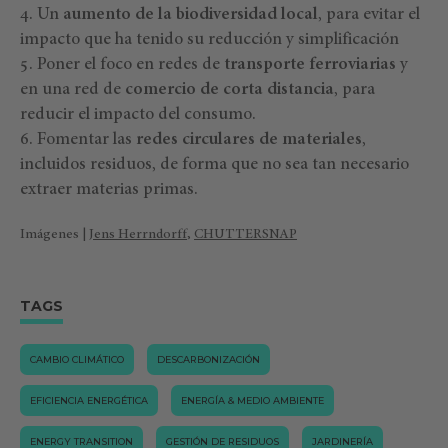
Un
aumento de la biodiversidad local
, para evitar el
impacto que ha tenido su reducción y simplificación
Poner el foco en redes de
transporte ferroviarias
y
en una red de
comercio de corta distancia
, para
reducir el impacto del consumo.
Fomentar las
redes circulares de materiales
,
incluidos residuos, de forma que no sea tan necesario
extraer materias primas.
Imágenes |
Jens Herrndorff
,
CHUTTERSNAP
TAGS
CAMBIO CLIMÁTICO
DESCARBONIZACIÓN
EFICIENCIA ENERGÉTICA
ENERGÍA & MEDIO AMBIENTE
ENERGY TRANSITION
GESTIÓN DE RESIDUOS
JARDINERÍA