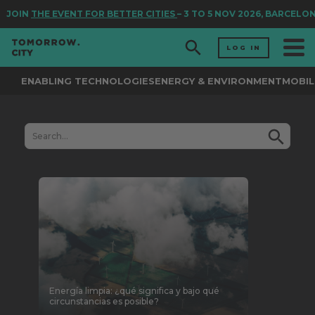
JOIN
THE EVENT FOR BETTER CITIES
– 3 TO 5 NOV 2026, BARCELON
LOG IN
ENABLING TECHNOLOGIES
ENERGY & ENVIRONMENT
MOBIL
Energía limpia: ¿qué significa y bajo qué
circunstancias es posible?