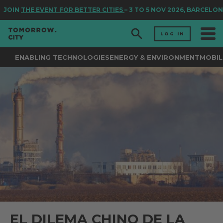
JOIN
THE EVENT FOR BETTER CITIES
– 3 TO 5 NOV 2026, BARCELONA
LOG IN
ENABLING TECHNOLOGIES
ENERGY & ENVIRONMENT
MOBIL
EL DILEMA CHINO DE LA