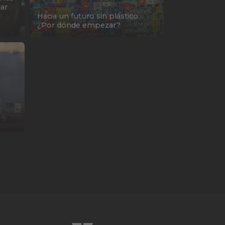
lar
Hacia un futuro sin plástico
¿Por dónde empezar?