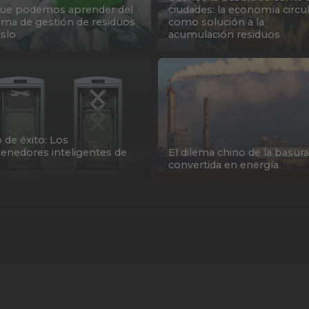
ue podemos aprender del
ciudades: la economía circu
ema de gestión de residuos
como solución a la
slo
acumulación residuos
 de éxito: Los
enedores inteligentes de
El dilema chino de la basura
convertida en energía