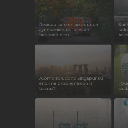
Residuo cero en acción: qué
Sueñ
ayuntamientos lo están
solu
haciendo bien
rasc
¿Cómo solucionó Singapur su
enorme problema con la
¿Qué
basura?
ciud