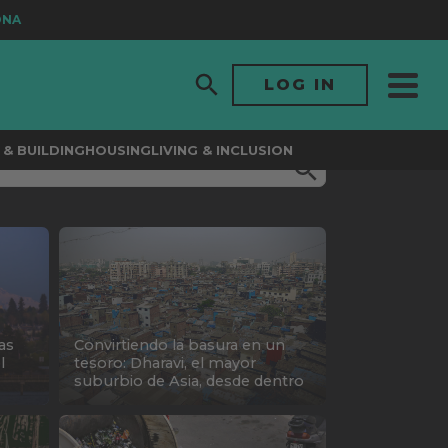
LOG IN
& BUILDING
HOUSING
LIVING & INCLUSION
as
Convirtiendo la basura en un
l
tesoro: Dharavi, el mayor
suburbio de Asia, desde dentro