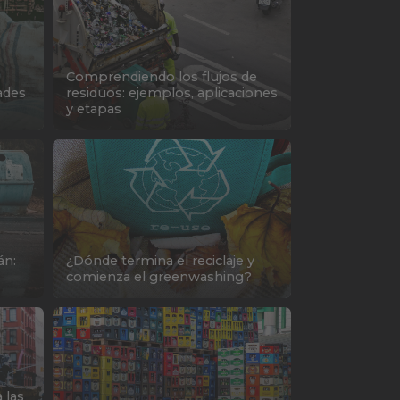
Comprendiendo los flujos de
dades
residuos: ejemplos, aplicaciones
y etapas
án:
¿Dónde termina el reciclaje y
comienza el greenwashing?
 las