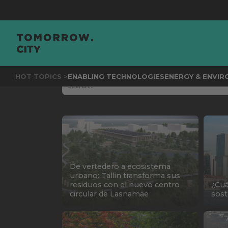
JOI
HOT TOPICS >
ENABLING TECHNOLOGIES
ENERGY & ENVI
De vertedero a ecosistema
urbano: Tallin transforma sus
residuos con el nuevo centro
¿Cuá
circular de Lasnamäe
sost