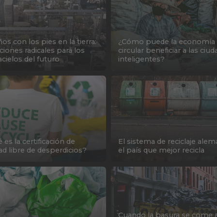
os con los pies en la tierra:
¿Cómo puede la economía
ciones radicales para los
circular beneficiar a las ciu
acielos del futuro
inteligentes?
 es la certificación de
El sistema de reciclaje alem
ad libre de desperdicios?
el país que mejor recicla
Cuando la basura se come a