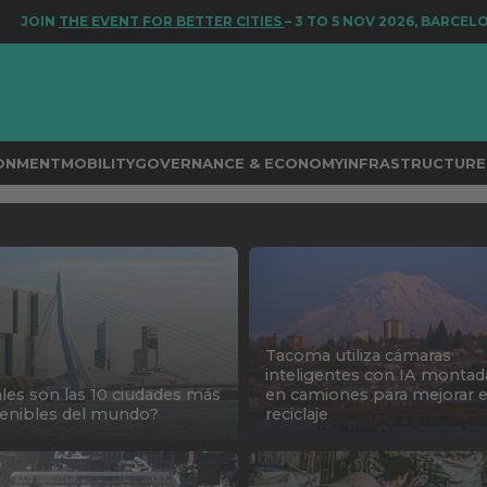
N
THE EVENT FOR BETTER CITIES
– 3 TO 5 NOV 2026, BARCELONA
RONMENT
MOBILITY
GOVERNANCE & ECONOMY
INFRASTRUCTURE 
Tacoma utiliza cámaras
inteligentes con IA montad
les son las 10 ciudades más
en camiones para mejorar e
enibles del mundo?
reciclaje