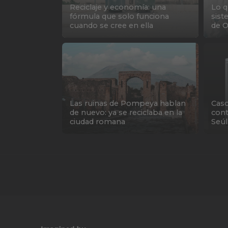
Reciclaje y economía: una
Lo q
fórmula que solo funciona
sist
cuando se cree en ella
de O
Las ruinas de Pompeya hablan
Caso
de nuevo: ya se reciclaba en la
cont
ciudad romana
Seúl