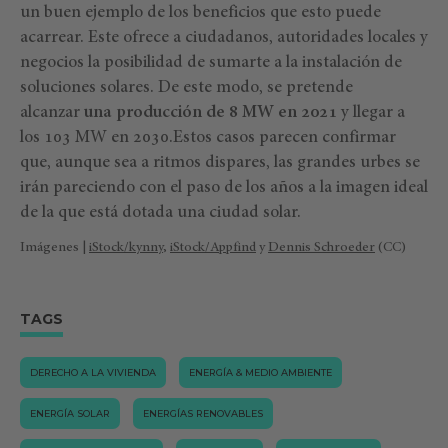
un buen ejemplo de los beneficios que esto puede
acarrear. Este ofrece a ciudadanos, autoridades locales y
negocios la posibilidad de sumarte a la instalación de
soluciones solares. De este modo, se pretende
alcanzar
una producción de 8 MW en 2021
y llegar a
los 103 MW en 2030.Estos casos parecen confirmar
que, aunque sea a ritmos dispares, las grandes urbes se
irán pareciendo con el paso de los años a la imagen ideal
de la que está dotada una ciudad solar.
Imágenes |
iStock/kynny
,
iStock/Appfind
y
Dennis Schroeder
(CC)
TAGS
DERECHO A LA VIVIENDA
ENERGÍA & MEDIO AMBIENTE
ENERGÍA SOLAR
ENERGÍAS RENOVABLES