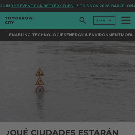
OIN
THE EVENT FOR BETTER CITIES
– 3 TO 5 NOV 2026, BARCELONA
LOG IN
ENABLING TECHNOLOGIES
ENERGY & ENVIRONMENT
MOBIL
¿QUÉ CIUDADES ESTARÁN