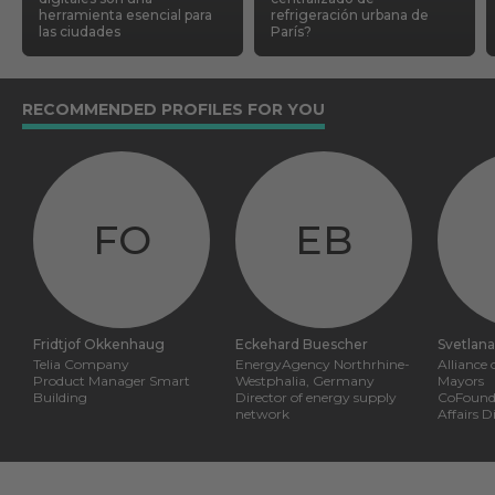
herramienta esencial para
refrigeración urbana de
las ciudades
París?
RECOMMENDED PROFILES FOR YOU
FO
EB
Fridtjof Okkenhaug
Eckehard Buescher
Svetlana
Telia Company
EnergyAgency Northrhine-
Alliance
Product Manager Smart
Westphalia, Germany
Mayors
Building
Director of energy supply
CoFounder and P
network
Affairs D