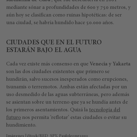
submarina de Cuba’
, que fue descubierta en 2001
mediante sónar a profundidades de 600 y 750 metros, y
aún hoy se clasifican como ruinas hipotéticas: de ser
una ciudad, se habría hundido hace 50.000 años.
CIUDADES QUE EN EL FUTURO
ESTARÁN BAJO EL AGUA
Cada vez existe más consenso en que
Venecia y Yakarta
son las dos ciudades existentes que primero se
hundirán, salvo sucesos inesperados como erupciones,
tsunamis o terremotos. Ambas están afectadas por un
uso desmedido de las aguas subterráneas, pero además
se asientan sobre un terreno que ya se hundía antes de
los primeros asentamientos. Quizá la
tecnología del
futuro
nos permita ‘reflotar’ estas ciudades o evitar su
hundimiento.
Imágenes |
iStock/
RED_SPY
,
Pauloleong2002