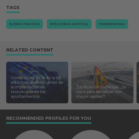
TAGS
BUENAS PRÁCTICAS
INTELIGENCIA ARTIFICIAL
TOMORROW.MAG
RELATED CONTENT
Cómo la Ley de IA de la UE
está marcando el rumbo de
la implantación de
Zonificación acelerada: ¿la
tecnologías en los
clave para densificar con
ayuntamientos
mayor rapidez?
RECOMMENDED PROFILES FOR YOU