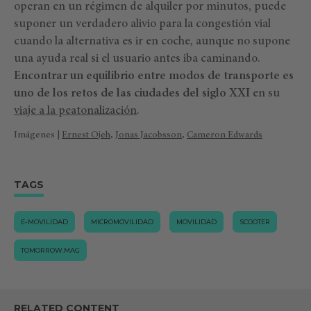
operan en un régimen de alquiler por minutos, puede
suponer un verdadero alivio para la congestión vial
cuando la alternativa es ir en coche, aunque no supone
una ayuda real si el usuario antes iba caminando.
Encontrar un equilibrio entre modos de transporte es
uno de los retos de las ciudades del siglo XXI
en su
viaje a la peatonalización
.
Imágenes |
Ernest Ojeh
,
Jonas Jacobsson
,
Cameron Edwards
TAGS
E-MOVILIDAD
MICROMOVILIDAD
MOVILIDAD
SCOOTER
TOMORROW.MAG
RELATED CONTENT