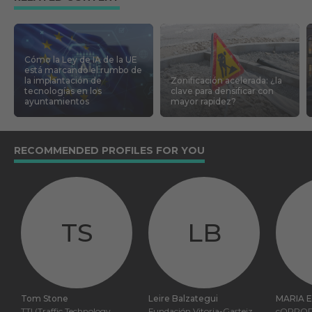
Cómo la Ley de IA de la UE
está marcando el rumbo de
la implantación de
Zonificación acelerada: ¿la
tecnologías en los
clave para densificar con
ayuntamientos
mayor rapidez?
RECOMMENDED PROFILES FOR YOU
TS
LB
Tom Stone
Leire Balzategui
MARIA E
TTI (Traffic Technology
Fundación Vitoria-Gasteiz
cORPO