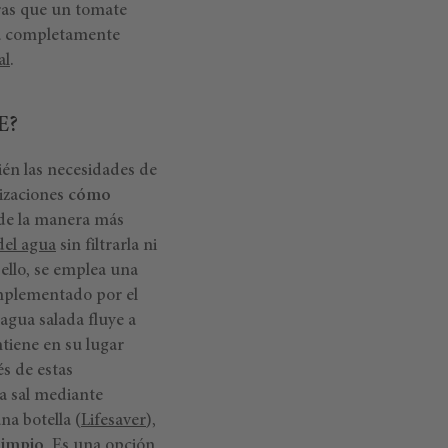
tras que un tomate
era completamente
al
.
E?
ién las necesidades de
izaciones
cómo
 de la manera más
del agua
sin filtrarla ni
 ello, se emplea una
implementado por el
agua salada fluye a
ntiene en su lugar
s de estas
la sal mediante
na botella (
Lifesaver
),
limpio
. Es una opción