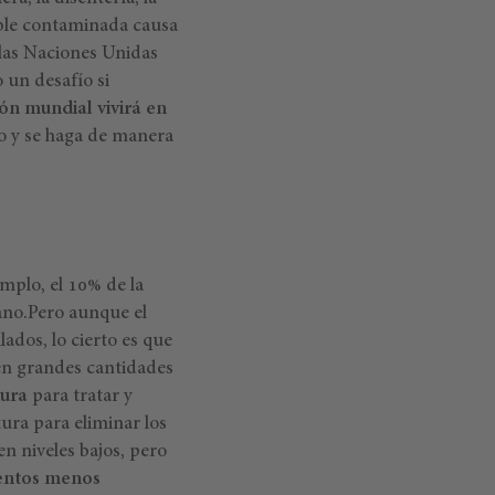
table contaminada causa
 las Naciones Unidas
 un desafío si
ión mundial vivirá en
o y se haga de manera
emplo, el 10% de la
ano.
Pero aunque el
ados, lo cierto es que
aen grandes cantidades
tura
para tratar y
ura para eliminar los
n niveles bajos, pero
entos menos