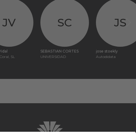
JV
SC
JS
idal
SEBASTIAN CORTES
jose stoekly
Coral, SL
UNIVERSIDAD
Autodidata