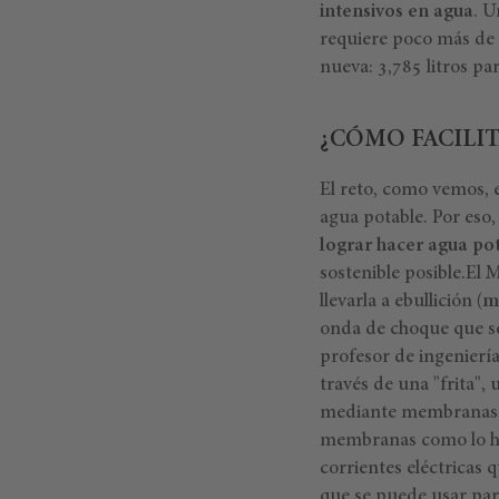
intensivos en agua
. U
requiere poco más de 
nueva: 3,785 litros pa
¿CÓMO FACILI
El reto, como vemos, e
agua potable. Por eso
lograr hacer agua po
sostenible posible.
El 
llevarla a ebullición
(mé
onda de choque que sep
profesor de ingeniería
través de una "frita",
mediante membranas po
membranas como lo harí
corrientes eléctricas 
que se puede usar pa