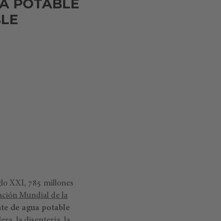
UA POTABLE
BLE
glo XXI, 785 millones
ación Mundial de la
nte de agua potable
a, la disentería, la