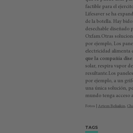
factible para el ejerc
Lifesaver se ha expan
de la botella. Hay bi
desechable diseñado p
Oxfam.
Otras solucion
por ejemplo, Los pane
electricidad alimenta
que la compañía dis
solar, respira vapor d
resultante.
Los panele
por ejemplo, a un grif
una única solución, p
mundo tenga acceso a a
Fotos |
Artem Beliaikin
,
Cha
TAGS