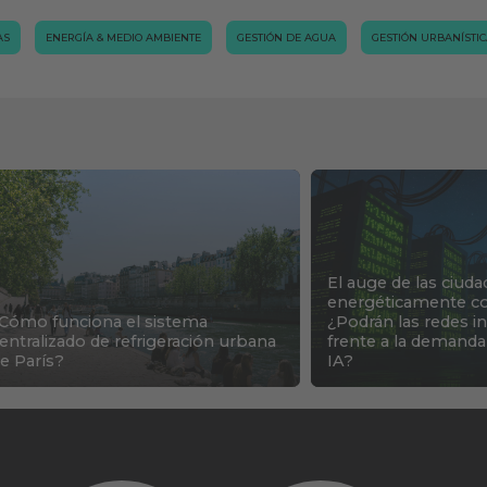
AS
ENERGÍA & MEDIO AMBIENTE
GESTIÓN DE AGUA
GESTIÓN URBANÍSTI
El auge de las ciuda
energéticamente co
Cómo funciona el sistema
¿Podrán las redes i
entralizado de refrigeración urbana
frente a la demanda
e París?
IA?