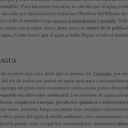
oliomielitis). Para hacernos una idea, se calcula que el agua po
año solo por diarrea.
Entre todos los Objetivos del Milenio de
2030
todo el mundo tenga
acceso a agua limpia y potable
. Todo
e, según sus propios datos,
para 2025, la mitad de la poblac
 agua
.
¿Cómo hacer que el agua potable llegue a todo el mund
 AGUA
 un recurso más caro de lo que se piensa. En
Tanzania
, por ej
 del 5% de todos sus gastos en agua apta para consumo hum
 suponga un gran coste económico como en los países desarroll
agando un alto coste ambiental
. Los sistemas de agua extr
biente,
requieren energía, productos químicos e infraestruc
as casas. Además, luego necesitan más energía e infraestruct
evolver parte del agua al medio ambiente con contaminantes (e
olución puede estar en que los consumidores demanden
alim