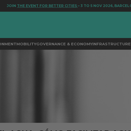
IN
THE EVENT FOR BETTER CITIES
– 3 TO 5 NOV 2026, BARCELONA
RONMENT
MOBILITY
GOVERNANCE & ECONOMY
INFRASTRUCTURE 