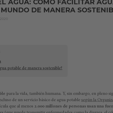
EL AGUA: CÓMO FACILITAR AG
L MUNDO DE MANERA SOSTENI
 2020
a
agua potable de manera sostenible?
ble
para la vida, también humana. Y, sin embargo, en pleno si
ncluso de un servicio básico de agua potable
según la Organiz
lcula que al menos
2.000 millones de personas usan una fue
s (que puede transmitir enfermedades como la diarrea, el cóler