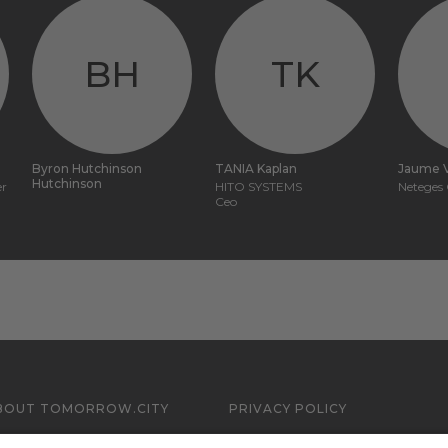
BH
TK
Byron Hutchinson
TANIA Kaplan
Jaume V
Hutchinson
er
HITO SYSTEMS
Neteges 
Ceo
BOUT TOMORROW.CITY
PRIVACY POLICY
ONTACT US
LEGAL NOTICE