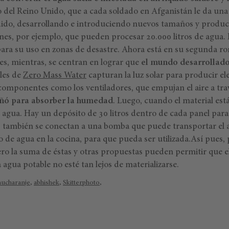
ito del Reino Unido, que a cada soldado en Afganistán le da una 
dido, desarrollando e introduciendo nuevos tamaños y produc
dones, por ejemplo, que pueden procesar 20.000 litros de agua
ara su uso en zonas de desastre. Ahora está en su segunda r
es, mientras, se centran en lograr que
el mundo desarrollado
les de
Zero Mass Water
capturan la luz solar para producir ele
 componentes como los ventiladores, que empujan el aire a tr
eñó para absorber la humedad
. Luego, cuando el material está
e agua. Hay un depósito de 30 litros dentro de cada panel par
s también se conectan a una bomba que puede transportar el a
o de agua en la cocina, para que pueda ser utilizada.
Así pues,
ero la suma de éstas y otras propuestas pueden permitir que e
gua potable no esté tan lejos de materializarse.
ucharanje
,
abhishek
,
Skitterphoto
,