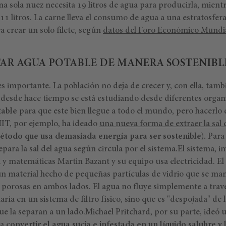
na sola nuez necesita 19 litros de agua para producirla, mien
11 litros. La carne lleva el consumo de agua a una estratosf
ra crear un solo filete, según
datos del Foro Económico Mundi
TAR AGUA POTABLE DE MANERA SOSTENIBL
s importante. La población no deja de crecer y, con ella, tamb
, desde hace tiempo se está estudiando desde diferentes organ
table
para que este bien llegue a todo el mundo, pero hacerlo
MIT, por ejemplo, ha ideado
una nueva forma de extraer la sal 
todo que usa demasiada energía para ser sostenible).
Para
ara la sal del agua según circula por el sistema.
El sistema, 
 y matemáticas Martin Bazant y su equipo usa electricidad. El 
 un material hecho de pequeñas partículas de vidrio que se ma
rosas en ambos lados. El agua no fluye simplemente a travé
a en un sistema de filtro físico, sino que es "despojada" de 
que la separan a un lado.
Michael Pritchard, por su parte, ideó u
ra
convertir el agua sucia e infestada en un líquido salubre y 