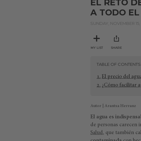
EL RETO D
A TODO E
SUNDAY, NOVEMBER 15,
MY LIST
SHARE
TABLE OF CONTENTS
El precio del agu
¿Cómo facilitar 
Autor | Arantxa Herranz
El agua es indispensa
de personas carecen i
Salud
, que también ca
contaminada
con hece