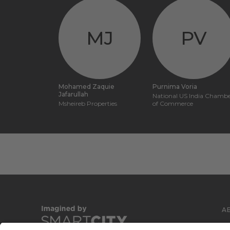
MJ
PV
Mohamed Zaquie
Purnima Voria
Jafarullah
National US India Chamb
Msheireb Properties
of Commerce
A
C