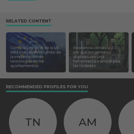
RELATED CONTENT
Cómo la Ley de IA de la UE
Resiliencia climática 2.0:
está marcando el rumbo de
por qué los gemelos
la implantación de
digitales son una
tecnologías en los
herramienta esencial para
ayuntamientos
las ciudades
RECOMMENDED PROFILES FOR YOU
TN
AM