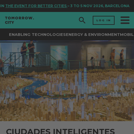
HE EVENT FOR BETTER CITIES
– 3 TO 5 NOV 2026, BARCELONA
LOG IN
ENABLING TECHNOLOGIES
ENERGY & ENVIRONMENT
MOBIL
CIUDADES INTELIGENTES