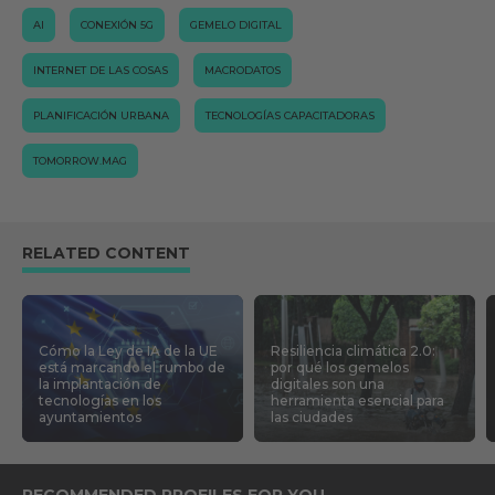
AI
CONEXIÓN 5G
GEMELO DIGITAL
INTERNET DE LAS COSAS
MACRODATOS
PLANIFICACIÓN URBANA
TECNOLOGÍAS CAPACITADORAS
TOMORROW.MAG
RELATED CONTENT
Cómo la Ley de IA de la UE
Resiliencia climática 2.0:
está marcando el rumbo de
por qué los gemelos
la implantación de
digitales son una
tecnologías en los
herramienta esencial para
ayuntamientos
las ciudades