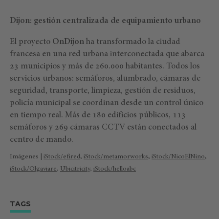
Dijon: gestión centralizada de equipamiento urbano
El proyecto
OnDijon
ha transformado la ciudad
francesa en una red urbana interconectada que abarca
23 municipios y más de 260.000 habitantes. Todos los
servicios urbanos: semáforos, alumbrado, cámaras de
seguridad, transporte, limpieza, gestión de residuos,
policía municipal se coordinan desde un control único
en tiempo real. Más de 180 edificios públicos, 113
semáforos y 269 cámaras CCTV están conectados al
centro de mando.
Imágenes |
iStock/efired
,
iStock/metamorworks
,
iStock/NicoElNino
,
iStock/Olgaviare
,
Ubicitricity
,
iStock/helloabc
TAGS