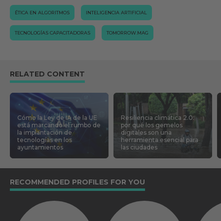
ÉTICA EN ALGORITMOS
INTELIGENCIA ARTIFICIAL
TECNOLOGÍAS CAPACITADORAS
TOMORROW.MAG
RELATED CONTENT
Cómo la Ley de IA de la UE
Resiliencia climática 2.0:
está marcando el rumbo de
por qué los gemelos
la implantación de
digitales son una
tecnologías en los
herramienta esencial para
ayuntamientos
las ciudades
RECOMMENDED PROFILES FOR YOU