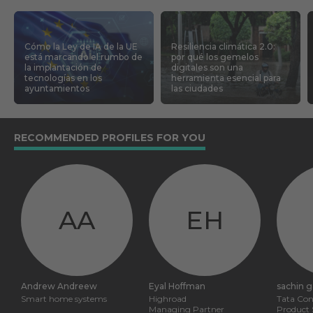
Cómo la Ley de IA de la UE
Resiliencia climática 2.0:
está marcando el rumbo de
por qué los gemelos
la implantación de
digitales son una
tecnologías en los
herramienta esencial para
ayuntamientos
las ciudades
RECOMMENDED PROFILES FOR YOU
AA
EH
Andrew Andreew
Eyal Hoffman
sachin 
Smart home systems
Highroad
Tata Con
Managing Partner
Product S