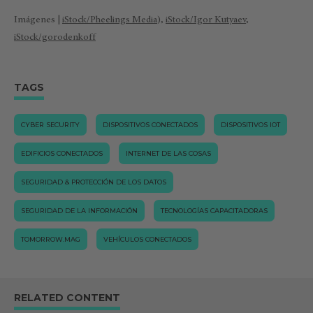
Imágenes |
iStock/Pheelings Media
),
iStock/Igor Kutyaev
,
iStock/gorodenkoff
TAGS
CYBER SECURITY
DISPOSITIVOS CONECTADOS
DISPOSITIVOS IOT
EDIFICIOS CONECTADOS
INTERNET DE LAS COSAS
SEGURIDAD & PROTECCIÓN DE LOS DATOS
SEGURIDAD DE LA INFORMACIÓN
TECNOLOGÍAS CAPACITADORAS
TOMORROW.MAG
VEHÍCULOS CONECTADOS
RELATED CONTENT