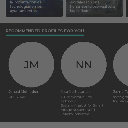
la implantación de
digitales son una
tecnologías en los
herramienta esencial para
ayuntamientos
las ciudades
RECOMMENDED PROFILES FOR YOU
JM
NN
Junaid Mohioddin
Nisa Nurhasanah
Jaime T
UNIFY A&E
PT Telekomunikasi
soltic gr
Indonesia
Ing Proy
System Analyst for Smart
Village Nusantara PT
Telkom Indonesia