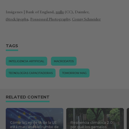
Imágenes | Bank of England,
null0
(CC), Daimler,
iStock/ipopba
,
Possessed Photography
,
Conny Schneider
TAGS
INTELIGENCIA ARTIFICIAL
MACRODATOS
TECNOLOGÍAS CAPACITADORAS
TOMORROW.MAG
RELATED CONTENT
Cómo la Ley de IA de la UE
Resiliencia climática 2.0:
está marcando el rumbo de
por qué los gemelos