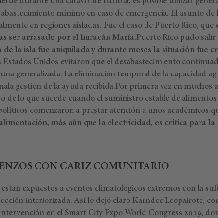
ierde durante una catástrofe natural, es posible utilizar gener
abastecimiento mínimo en caso de emergencia. El asunto de l
almente en regiones aisladas. Fue el caso de Puerto Rico, que
ras ser arrasado por el huracán María.
Puerto Rico pudo salir
de la isla fue aniquilada y durante meses la situación fue cr
s Estados Unidos evitaron que el desabastecimiento continuado
a generalizada. La eliminación temporal de la capacidad agr
mala gestión de la ayuda recibida.Por primera vez en muchos 
go de lo que sucede cuando el suministro estable de alimentos
políticos comenzaron a prestar atención a unos académicos q
alimentación, más aún que la electricidad, es crítica para la
ENZOS CON CARIZ COMUNITARIO
 están expuestos a eventos climatológicos extremos con la suf
ección interiorizada. Así lo dejó claro Karndee Leopairote, co
 intervención en el Smart City Expo World Congress 2019, d