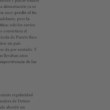
adores y placas solares
a alimentación ya es
en 2017 perdió el 80
 adelante, pero
la
ítica
; solo los envíos
 convirtiera el
ícola de Puerto Rico
años un país
 se da por sentado. Y
ue llevaban años
 supervivencia de las
iciente regularidad
nsejera de Future
onde abordó un