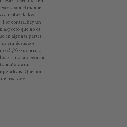
n llevar la producción
n escala son el menor
 circular de los
. Por contra, hay un
un aspecto que no es
e en algunas partes
 los granjeros son
riza? ¿No se corre el
oducto sino también su
l tamaño de un
operativas.
Que por
 de tractor y