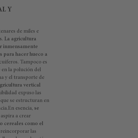
AL Y
tenares de miles e
s.
La agricultura
ser inmensamente
s para hacer hueco a
acuíferos. Tampoco es
 en la polución del
ha y el transporte de
gricultura vertical
ibilidad expuso las
o que se estructuran en
ncia.En esencia,
se
, aspira a crear
ro cereales como el
 reincorporar las