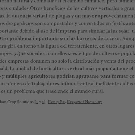
entorno natural y combatir así el cambio climático, pero tambié
pias ciudades.Otros beneficios de los cultivos verticales a gra
das,
la ausencia virtual de plagas y un mayor aprovechamiento
los desperdicios son compostados y convertidos en fertilizante
ortante debido al uso de lámparas para simular la luz solar; 
tro problema importante son las barreras de acceso.
Aunqu
ra gira en torno a la figura del terrateniente, en otros lugares
mpos. ¿Qué sucederá con ellos si este tipo de cultivo se popula
ndes empresas dominen no solo la distribución y venta del pr
nald
, la unidad de horticultura vertical más pequeña tiene e
y múltiples agricultores podrían agruparse para formar co
un número de trabajadores ínfimo frente al ineficiente cultivo
 es un problema que trasciende el mundo rural.
rban Crop Solutions (
1
y
2
),
Henry Be
,
Krzysztof Niewolny