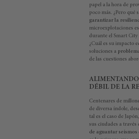
papel a la hora de pr
poco más. ¿Pero qué 
garantizar la resilien
microexplotaciones es
durante el Smart City
¿Cuál es su impacto e
soluciones a
problema
de las cuestiones abo
ALIMENTANDO A
DÉBIL DE LA R
Centenares de millone
de diversa índole, de
tal es el caso de Japó
sus ciudades a través
de aguantar seísmos 