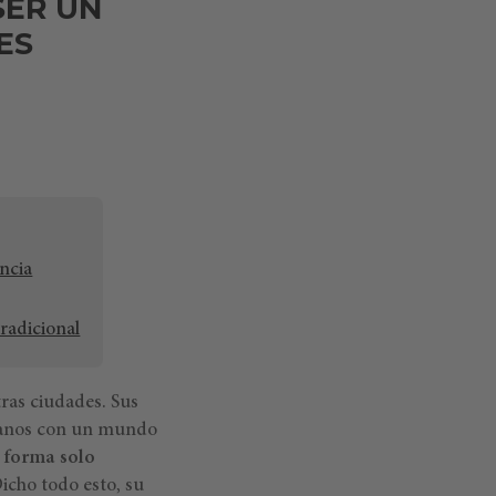
SER UN
ES
encia
tradicional
ras ciudades. Sus
adanos con un mundo
a forma solo
icho todo esto, su