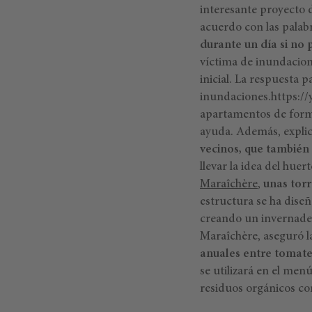
interesante proyecto
acuerdo con las palabr
durante un día si no 
víctima de inundacione
inicial. La respuesta p
inundaciones.https:
apartamentos de form
ayuda. Además, explic
vecinos, que también e
llevar la idea del hue
Maraîchère
,
unas torr
estructura se ha diseñ
creando un invernader
Maraîchère, aseguró l
anuales entre tomate
se utilizará en el menú
residuos orgánicos co