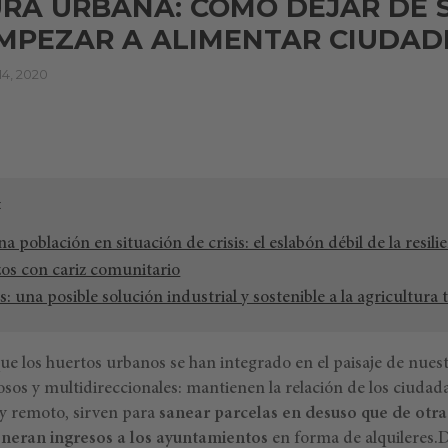
RA URBANA: CÓMO DEJAR DE 
MPEZAR A ALIMENTAR CIUDAD
4, 2020
 población en situación de crisis: el eslabón débil de la resili
os con cariz comunitario
s: una posible solución industrial y sostenible a la agricultura 
 los huertos urbanos se han integrado en el paisaje de nuest
sos y multidireccionales: mantienen la relación de los ciud
uy remoto, sirven para
sanear parcelas en desuso que de otr
neran ingresos a los ayuntamientos
en forma de alquileres.D