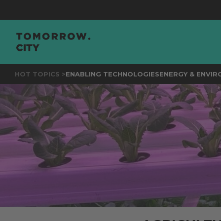
JOIN
TH
HOT TOPICS >
ENABLING TECHNOLOGIES
ENERGY & ENVI