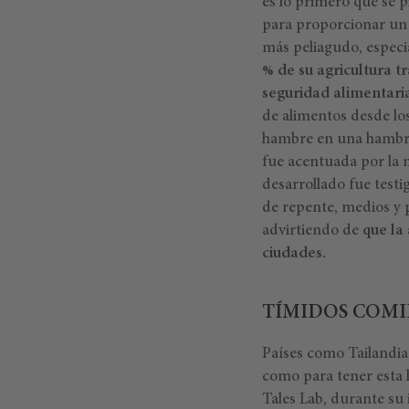
es lo primero que se p
para proporcionar un 
más peliagudo, especi
% de su agricultura t
seguridad alimentaria 
de alimentos desde lo
hambre en una hambrun
fue acentuada por la 
desarrollado fue testi
de repente, medios y 
advirtiendo de
que la 
ciudades.
TÍMIDOS COMI
Países como Tailandia
como para tener esta l
Tales Lab, durante su