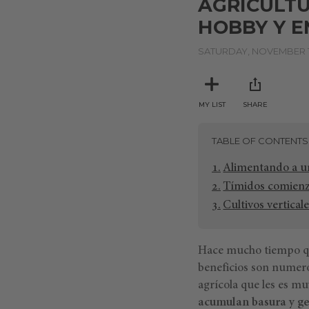
AGRICULTU
HOBBY Y E
SATURDAY, NOVEMBER 1
MY LIST
SHARE
TABLE OF CONTENTS
Alimentando a una
Tímidos comienz
Cultivos verticale
Hace mucho tiempo que
beneficios son numero
agrícola que les es m
acumulan basura y ge