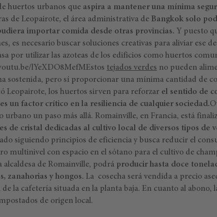
 de huertos urbanos que
aspira a mantener una mínima segur
as de Leopairote, el área administrativa de
Bangkok solo pod
pudiera importar comida desde otras provincias.
Y puesto qu
s, es necesario buscar soluciones creativas para aliviar ese d
asa por utilizar las azoteas de los edificios como huertos comun
//youtu.be/lYeXDO8MefMEstos
tejados verdes
no pueden alime
a sostenida, pero sí proporcionar una mínima cantidad de co
ó Leopairote, los huertos sirven para reforzar
el sentido de 
s un factor crítico en la resiliencia de cualquier sociedad.
O
rto urbano un paso más allá. Romainville, en Francia, está final
es de cristal dedicadas al cultivo local de diversos tipos de 
ado siguiendo principios de eficiencia y busca reducir el con
o multinivel con espacio en el sótano para el cultivo de cham
a alcaldesa de Romainville, podrá
producir hasta doce tonela
s, zanahorias y hongos.
La cosecha será vendida a precio aseq
 de la cafetería situada en la planta baja. En cuanto al abono, l
mpostados de origen local.