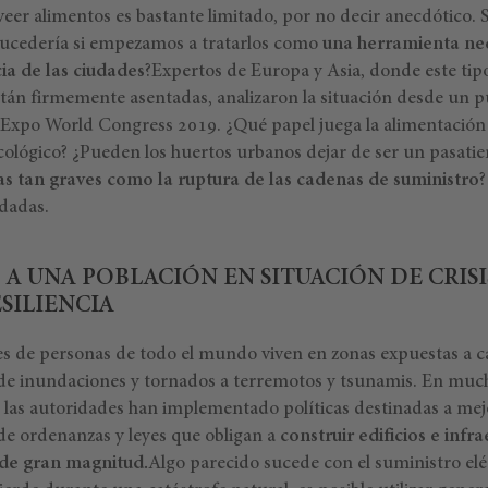
oveer alimentos es bastante limitado, por no decir anecdótico.
sucedería si empezamos a tratarlos como
una herramienta ne
cia de las ciudades
?Expertos de Europa y Asia, donde este tip
tán firmemente asentadas, analizaron la situación desde un pu
 Expo World Congress 2019. ¿Qué papel juega la alimentación 
cológico? ¿Pueden los huertos urbanos dejar de ser un pasati
s tan graves como la ruptura de las cadenas de suministro
?
rdadas.
 UNA POBLACIÓN EN SITUACIÓN DE CRISIS
ESILIENCIA
s de personas de todo el mundo viven en zonas expuestas a ca
sde inundaciones y tornados a terremotos y tsunamis. En much
n, las autoridades han implementado políticas destinadas a mejo
 de ordenanzas y leyes que obligan a
construir edificios e infr
de gran magnitud.
Algo parecido sucede con el suministro elé