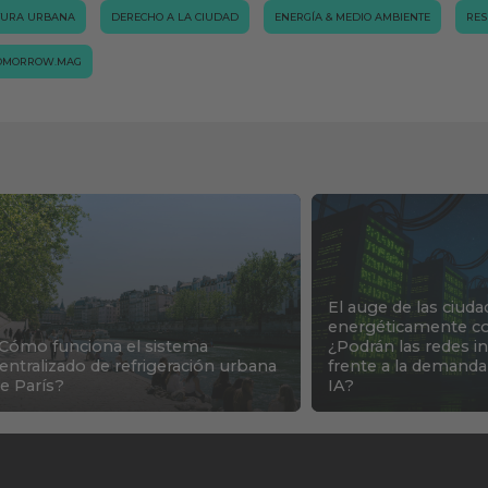
TURA URBANA
DERECHO A LA CIUDAD
ENERGÍA & MEDIO AMBIENTE
RES
OMORROW.MAG
El auge de las ciuda
energéticamente co
Cómo funciona el sistema
¿Podrán las redes i
entralizado de refrigeración urbana
frente a la demanda
e París?
IA?