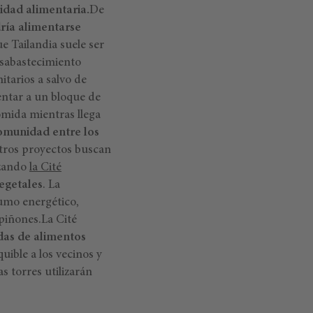
idad alimentaria.
De
ría alimentarse
e Tailandia suele ser
esabastecimiento
itarios a salvo de
ntar a un bloque de
mida mientras llega
comunidad entre los
tros proyectos buscan
izando
la Cité
vegetales
. La
sumo energético,
piñones.La Cité
das de alimentos
uible a los vecinos y
as torres utilizarán