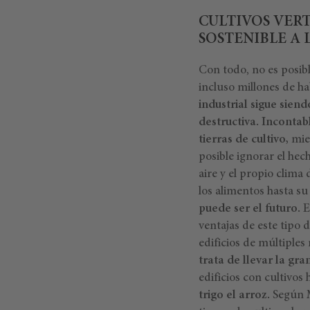
CULTIVOS VERT
SOSTENIBLE A
Con todo, no es posibl
incluso millones de h
industrial sigue sie
destructiva.
Incontab
tierras de cultivo,
mien
posible ignorar el hec
aire y el propio clima
los alimentos hasta s
puede ser el futuro.
E
ventajas de este tipo 
edificios de múltiples
trata de llevar la gra
edificios con cultivos
trigo el arroz.
Según M