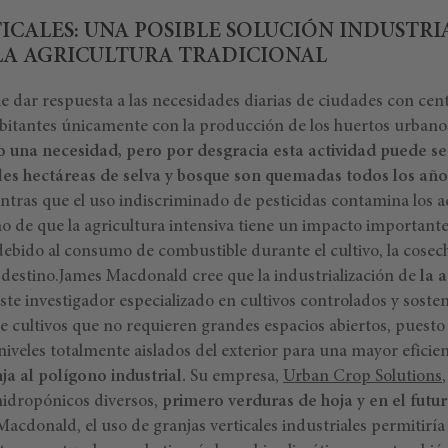
ICALES: UNA POSIBLE SOLUCIÓN INDUSTRI
 LA AGRICULTURA TRADICIONAL
e dar respuesta a las necesidades diarias de ciudades con cen
abitantes únicamente con la producción de los huertos urbano
ndo una necesidad, pero por desgracia esta actividad puede 
les hectáreas de selva y bosque son quemadas todos los año
tras que el uso indiscriminado de pesticidas contamina los 
ho de que la agricultura intensiva tiene un impacto importante
 debido al consumo de combustible durante el cultivo, la cosec
u destino.James Macdonald cree que la industrialización de
la a
ste investigador especializado en cultivos controlados y sosten
de cultivos que no requieren grandes espacios abiertos, puest
 niveles totalmente aislados del exterior para una mayor eficie
nja al polígono industrial.
Su empresa,
Urban Crop Solutions
 hidropónicos diversos,
primero verduras de hoja y en el futu
acdonald, el uso de granjas verticales industriales permitiría