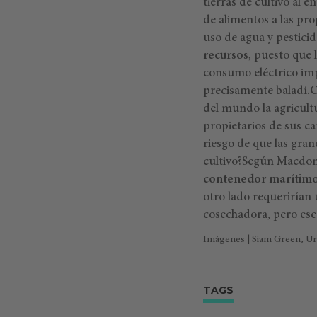
tierras de cultivo al 
de alimentos a las pro
uso de agua y pestici
recursos
, puesto que 
consumo eléctrico imp
precisamente baladí.
O
del mundo la agricultu
propietarios de sus ca
riesgo de que las gra
cultivo?Según Macdo
contenedor marítimo 
otro lado requerirían 
cosechadora, pero ese
Imágenes |
Siam Green
, U
TAGS