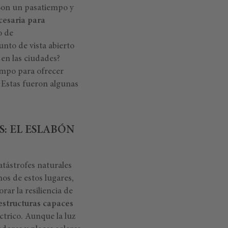
 Son un pasatiempo y
cesaria para
o de
nto de vista abierto
en las ciudades?
empo para ofrecer
 Estas fueron algunas
: EL ESLABÓN
tástrofes naturales
os de estos lugares,
rar la resiliencia de
aestructuras capaces
ctrico. Aunque la luz