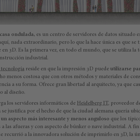
casa ondulada,
es un centro de servidores de datos situado 
quí, nada extraordinario, pero lo que la hace única es que se t
n 3D. Es la primera vez, en todo el mundo, que se utiliza la 
nstrucción industrial.
 tecnología
reside en que la impresión 3D puede
utilizarse p
 menos costosa que con otros métodos y materiales de cons
cia a su forma. Ofrece gran libertad al arquitecto, ya que cas
o al diseño.
ga los servidores informáticos de
Heidelberg IT
, proveedor de
se justifica por el hecho de que la ciudad alemana quería ubic
o un aspecto más interesante y menos anguloso
que los típic
a las afueras y con aspecto de búnker o nave industrial. A fin
e recurrió a la innovadora solución de imprimirlo en 3D, la ún