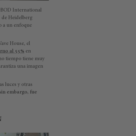
OBOD International
D
de Heidelberg
o a un enfoque
Wave House, el
rno al 55%
en
smo tiempo tiene muy
garantiza una imagen
as luces y otras
 sin embargo, fue
N