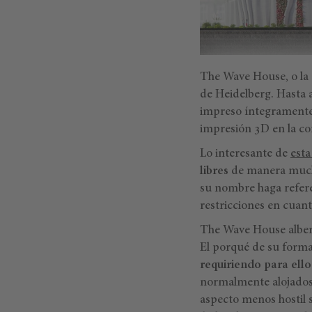
The Wave House, o la
de Heidelberg. Hasta a
impreso íntegramente e
impresión 3D en la co
Lo interesante de
esta
libres
de manera mucho
su nombre haga referen
restricciones en cuant
The Wave House alber
El porqué de su forma 
requiriendo para ell
normalmente alojados 
aspecto menos hostil s