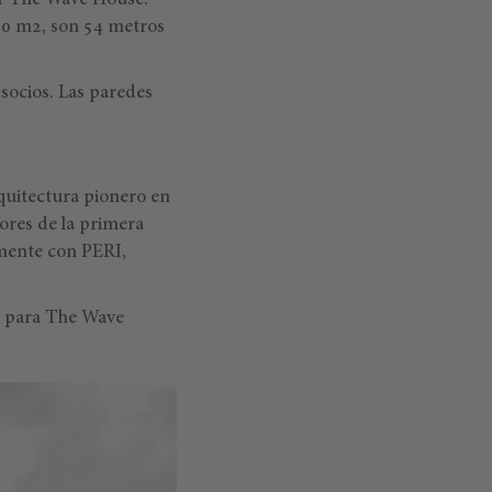
ar The Wave House.
00 m2, son 54 metros
 socios. Las paredes
rquitectura pionero en
ores de la primera
amente con PERI,
e para The Wave