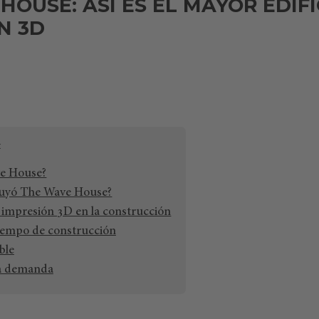
HOUSE: ASÍ ES EL MAYOR EDIFI
N 3D
e House?
uyó The Wave House?
a impresión 3D en la construcción
iempo de construcción
ble
la demanda