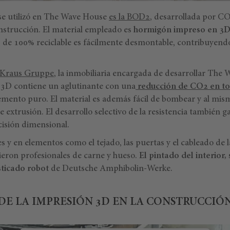
se utilizó en The Wave House
es la BOD2
, desarrollada por C
onstrucción. El material empleado es
hormigón impreso en 3
 de 100% reciclable es fácilmente desmontable, contribuyend
Kraus Gruppe
, la inmobiliaria encargada de desarrollar The 
3D contiene un aglutinante con una
reducción de CO2 en to
mento puro. El material es además fácil de bombear y al mi
extrusión. El desarrollo selectivo de la resistencia también 
isión dimensional.
es y en elementos como el tejado, las puertas y el cableado de l
nieron profesionales de carne y hueso.
El pintado del interior,
sticado robot
de Deutsche Amphibolin-Werke.
DE LA IMPRESIÓN 3D EN LA CONSTRUCCIÓ