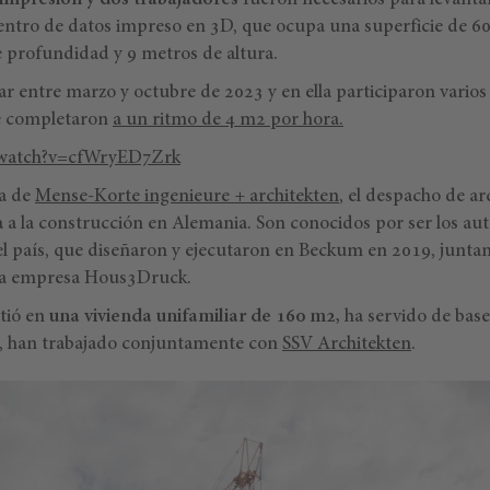
impresión y dos trabajadores
fueron necesarios para levant
entro de datos impreso en 3D, que ocupa una superficie de 6
e profundidad y 9 metros de altura.
r entre marzo y octubre de 2023 y en ella participaron varios
se completaron
a un ritmo de 4 m2 por hora.
/watch?v=cfWryED7Zrk
ma de
Mense-Korte
ingenieure + architekten
, el despacho de a
 a la construcción en Alemania. Son conocidos por ser los aut
l país, que diseñaron y ejecutaron en Beckum en 2019, junt
la empresa Hous3Druck.
stió en
una vivienda unifamiliar de 160 m2,
ha servido de bas
o, han trabajado conjuntamente con
SSV Architekten
.