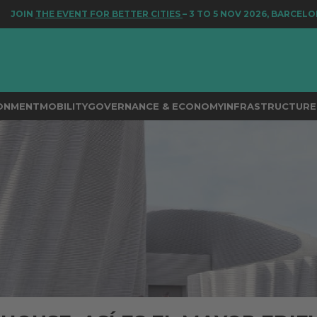
EVENT FOR BETTER CITIES
– 3 TO 5 NOV 2026, BARCELONA
RONMENT
MOBILITY
GOVERNANCE & ECONOMY
INFRASTRUCTURE 