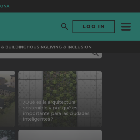
A
LOG IN
& BUILDING
HOUSING
LIVING & INCLUSION
¿Qué es la arquitectura
er
sostenible y por qué es
importante para las ciudades
inteligentes?