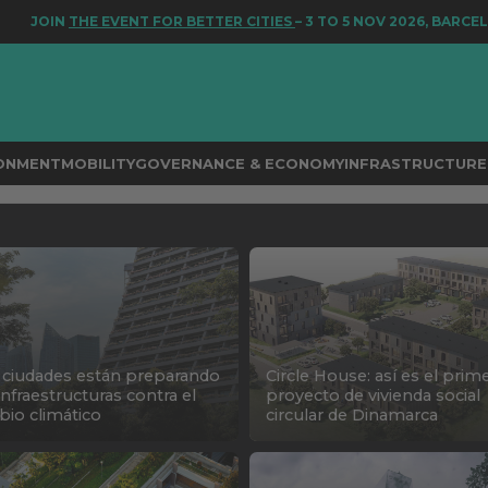
JOIN
THE EVENT FOR BETTER CITIES
– 3 TO 5 NOV 2026, BARCELON
RONMENT
MOBILITY
GOVERNANCE & ECONOMY
INFRASTRUCTURE 
ciudades están preparando
Circle House: así es el prim
infraestructuras contra el
proyecto de vivienda social
io climático
circular de Dinamarca