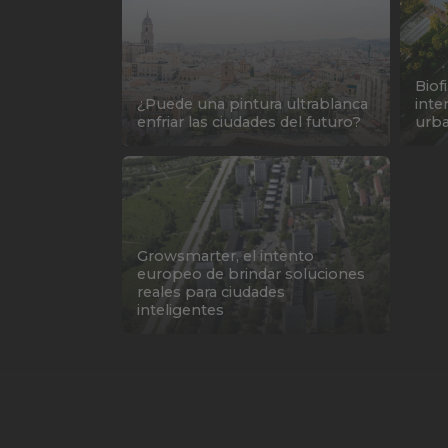
Biofi
¿Puede una pintura ultrablanca
inte
enfriar las ciudades del futuro?
urb
Growsmarter, el intento
europeo de brindar soluciones
reales para ciudades
inteligentes