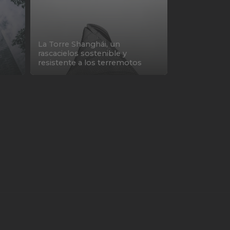
La Torre Shanghái, un
rascacielos sostenible y
resistente a los terremotos