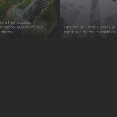
lia a tres escalas:
riorismo, arquitectura y
One World Trade Center, la
anismo
memoria hecha rascacielos