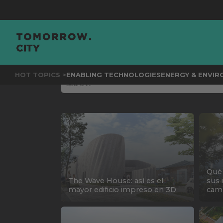
HOT TOPICS >
ENABLING TECHNOLOGIES
ENERGY & ENVI
Qué 
The Wave House: así es el
sus 
mayor edificio impreso en 3D
camb