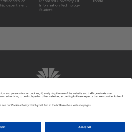
affic control co.
Maharishi University Of
ronda
 R&d department
Information Technology
Student