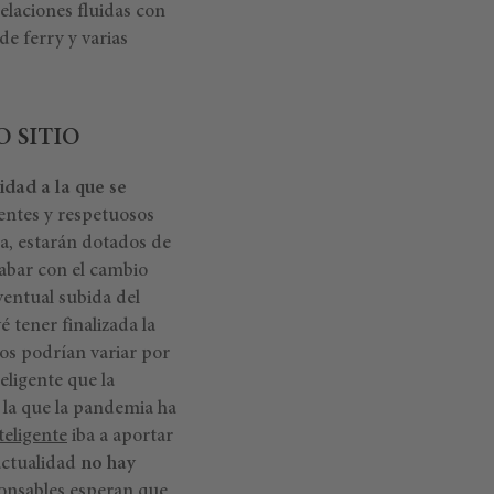
elaciones fluidas con
de ferry y varias
 SITIO
idad a la que se
gentes y respetuosos
a, estarán dotados de
cabar con el cambio
ventual subida del
 tener finalizada la
zos podrían variar por
eligente que la
 la que la pandemia ha
teligente
iba a aportar
actualidad
no hay
ponsables esperan que,