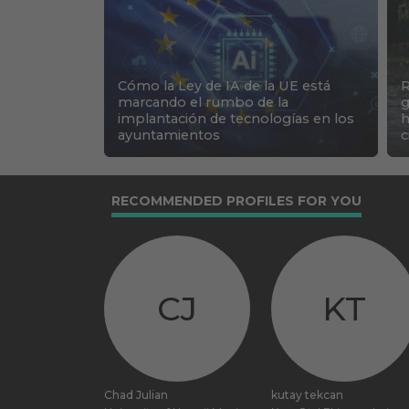
Cómo la Ley de IA de la UE está
R
marcando el rumbo de la
g
implantación de tecnologías en los
h
ayuntamientos
c
RECOMMENDED PROFILES FOR YOU
CJ
KT
Chad Julian
kutay tekcan