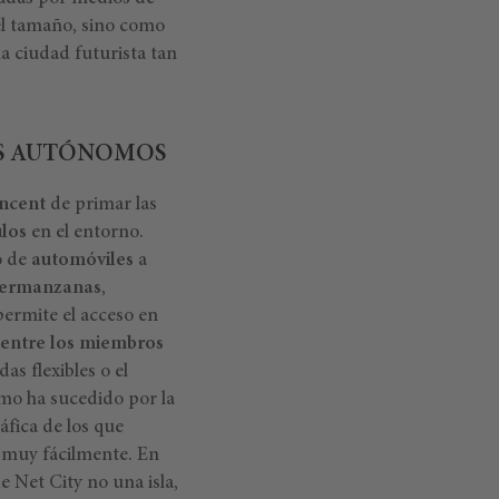
el tamaño, sino como
na ciudad futurista tan
OS AUTÓNOMOS
ncent
de primar las
ulos
en el entorno.
o de
automóviles
a
ermanzanas
,
permite el acceso en
 entre los miembros
das flexibles o el
omo ha sucedido por la
fica de los que
ís muy fácilmente. En
e Net City no una isla,