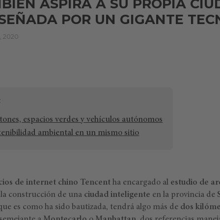
BIÉN ASPIRA A SU PROPIA CIU
SEÑADA POR UN GIGANTE TEC
 2020
atones, espacios verdes y vehículos autónomos
tenibilidad ambiental en un mismo sitio
cios de internet chino Tencent
ha encargado al
estudio de ar
la construcción de una
ciudad inteligente
en la provincia de
 que es como ha sido bautizada, tendrá algo más de
dos kilóm
 semejante a
Montecarlo
o
Manhattan
, dos referencias mane