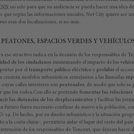
CNN
no solo para que su audiencia se pueda hacer una idea d
s que según las informaciones iniciales, Net City quiere ser u
omo esas dos localizaciones, si no más.
: PEATONES, ESPACIOS VERDES Y VEHÍCUL
a ese atractivo radica en la decisión de los responsables de
Te
idad de los ciudadanos
minimizando el impacto de los
vehíc
apostar por el
transporte público eléctrico
y
prohibir
el acces
e crearán modelos urbanísticos semejantes a las llamadas
sup
s
cuyas calles interiores son
peatonales
, de modo que solo se 
ior que los rodea.Con ello se pretende
fomentar las relaciones
ucir las distancias de los desplazamientos
y facilitar las jorna
 un futuro fuera necesario confinar de nuevo a la población, c
19. De hecho, por su diseño urbanístico y la situación geográ
o a la costa china–, permitiría aislar el lugar del resto del pa
a intención de los responsables de Tencent, que desean hacer d