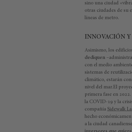
sino una ciudad «vibr
otras ciudades de su e
líneas de metro.
INNOVACIÓN Y
Asimismo, los edificio
dediquen
–administrat
con el medio ambiente
sistemas de reutiliza
climático, estarán con
nivel del mar.El proye
primera fase en 2022
la COVID-19 y la crisi
compañía
Sidewalk La
hecho económicamente 
a la ciudad canadiens
inversores que quiera