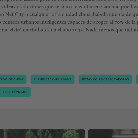
s ideas y soluciones que se iban a ejecutar en Canadá, puedan
en Net City o cualquier otra ciudad china, habida cuenta de q
o
centros urbanos inteligentes capaces de acoger al
70% de la 
ima, vivirá en ciudades en el
año 2035
. Nada menos que
mil m
ERNO DE CHINA
PLANIFICACIÓN URBANA
TECNOLOGÍAS CAPACITADORAS
ULOS AUTÓNOMOS