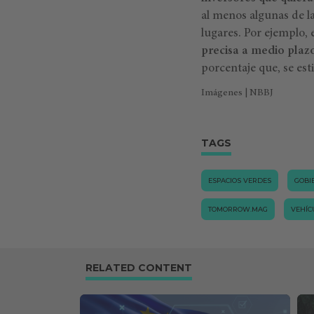
al menos algunas de la
lugares. Por ejemplo, 
precisa
a medio plaz
porcentaje que, se est
Imágenes | NBBJ
TAGS
ESPACIOS VERDES
GOBI
TOMORROW.MAG
VEHÍC
RELATED CONTENT