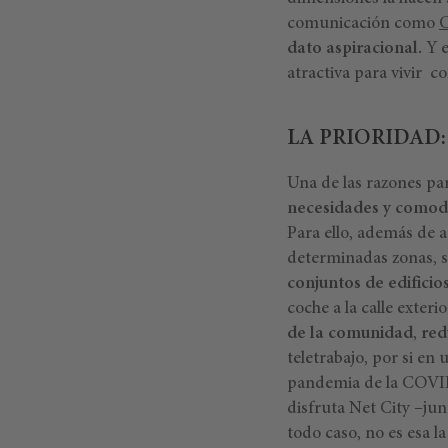
comunicación como
dato aspiracional.
Y e
atractiva para vivir c
LA PRIORIDAD
Una de las razones par
necesidades y comod
Para ello, además de 
determinadas zonas, s
conjuntos de edificio
coche a la calle exter
de la comunidad
,
red
teletrabajo, por si en
pandemia de la COVID-
disfruta Net City –junt
todo caso, no es esa l