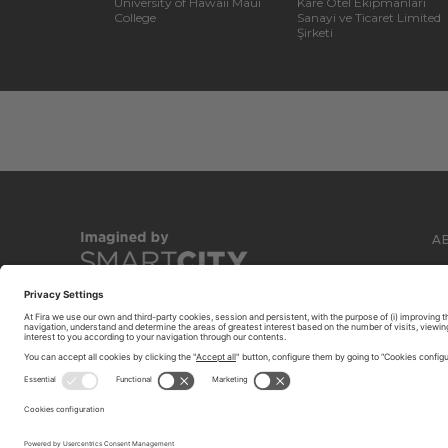
University of Hawaii Maui
Kare Otel Ekipmanlari
College
Sanayi ve Ticaret Limited
Şirketi
A
C
© 2026 FIRA DE BARCELONA