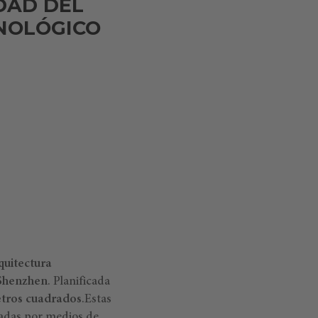
DAD DEL
NOLÓGICO
quitectura
Shenzhen
. Planificada
etros cuadrados
.Estas
jadas por medios de