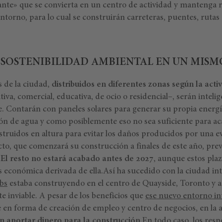
ante» que se convierta en un centro de actividad y mantenga r
ntorno, para lo cual se construirán carreteras, puentes, rutas 
 SOSTENIBILIDAD AMBIENTAL EN UN MISMO
s de la ciudad,
distribuidos en diferentes zonas según la activ
iva, comercial, educativa, de ocio o residencial–, serán inteli
. Contarán con paneles solares para generar su propia energí
ción de agua y como posiblemente eso no sea suficiente para a
struidos en altura para evitar los daños producidos por una e
cto, que comenzará su construcción a finales de este año, prevé
.
El resto no estará acabado antes de 2027
, aunque estos pla
s económica derivada de ella.Así ha sucedido con la ciudad int
bs
estaba construyendo en el centro de Quayside, Toronto y a
inviable. A pesar de los beneficios que
ese nuevo entorno in
e en forma de creación de empleo y centro de negocios, en la 
n aportar dinero para la construcción.
En todo caso, los res