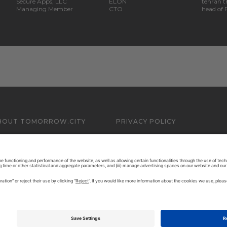
Secure Apps, LLC
ELON
tehran tr
Managing Member
CTO
head of
BOUT TOMORROW.CITY
PRIVACY POLICY
ONTACT US
LEGAL NOTICE