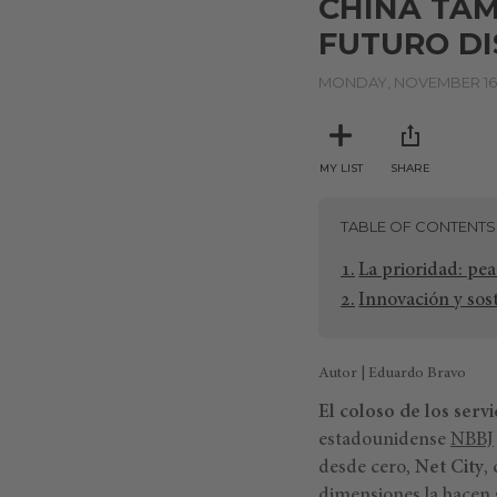
CHINA TAM
FUTURO DI
MONDAY, NOVEMBER 16,
MY LIST
SHARE
TABLE OF CONTENTS
La prioridad: pe
Innovación y sos
Autor | Eduardo Bravo
El coloso de los
servi
estadounidense
NBBJ
desde cero,
Net City
,
dimensiones la hacen