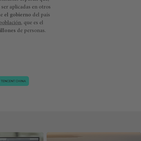
 ser aplicadas en otros
ue
el gobierno
del país
población
, que es el
illones
de personas.
TENCENT CHINA