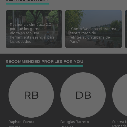
Resiliencia climática 2.0:
por qué los gemelos
¿Cómo funciona el sistema
digitales son una
centralizado de
herramienta esencial para
refrigeración urbana de
las ciudades
París?
RECOMMENDED PROFILES FOR YOU
RB
DB
Raphael Banda
Douglas Barreto
Sukma 
Ramada
NoOne
UFSCAR