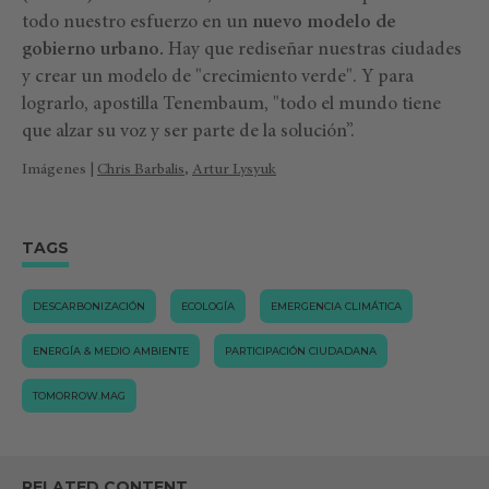
todo nuestro esfuerzo en un
nuevo modelo de
gobierno urbano.
Hay que rediseñar nuestras ciudades
y crear un modelo de "crecimiento verde". Y para
lograrlo, apostilla Tenembaum, "todo el mundo tiene
que alzar su voz y ser parte de la solución”.
Imágenes |
Chris Barbalis
,
Artur Lysyuk
TAGS
DESCARBONIZACIÓN
ECOLOGÍA
EMERGENCIA CLIMÁTICA
ENERGÍA & MEDIO AMBIENTE
PARTICIPACIÓN CIUDADANA
TOMORROW.MAG
RELATED CONTENT