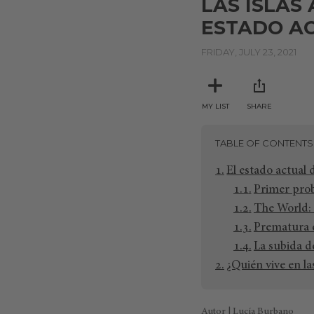
LAS ISLAS 
ESTADO A
FRIDAY, JULY 23, 2021
MY LIST
SHARE
TABLE OF CONTENTS
El estado actual d
Primer prob
The World:
Prematura e
La subida de
¿Quién vive en la
Autor | Lucía Burbano