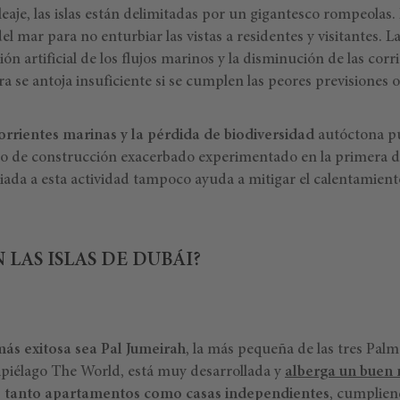
leaje, las islas están delimitadas por un gigantesco rompeolas.
del mar para no enturbiar las vistas a residentes y visitantes. 
ión artificial de los flujos marinos y la disminución de las cor
ra se antoja insuficiente si se cumplen las peores previsiones o
corrientes marinas y la pérdida de biodiversidad
autóctona p
mo de construcción exacerbado experimentado en la primera d
ada a esta actividad tampoco ayuda a mitigar el calentamiento 
 LAS ISLAS DE DUBÁI?
más exitosa sea Pal Jumeirah
, la más pequeña de las tres Palm
ipiélago The World, está muy desarrollada y
alberga un buen 
, tanto apartamentos como casas independientes
, cumplien