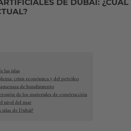
ARTIFICIALES DE DUBÁI: ¿CUÁL
CTUAL?
e las islas
lema: crisis económica y del petróleo
 amenaza de hundimiento
rosión de los materiales de construcción
l nivel del mar
s islas de Dubái?