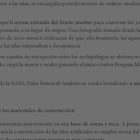
orte a las islas, se encargaba periódicamente de realizar medic
 que la
arena extraída del fondo marino
para construir los 3
gresando a su lugar de origen. Una fotografía tomada desde la
ero de 2010 mostró evidencias de que, efectivamente, las aguas
e las islas empezaban a desaparecer.
os canales de navegación entre los archipiélagos se obstruyero
o, negó la mayor y acabó ganando el juicio contra Penguin Ma
de la NASA, Palm Jumeirah también se estaba hundiendo
a un
 los materiales de construcción
 se sustentan mayormente en una
base de arena y roca
. A pesar
para la construcción de las islas artificiales se empleó arena 