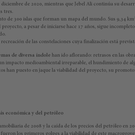
 diciembre de 2020, mientras que Jebel Ali continúa su desarro
s tres.
nto de 300 islas que forman un mapa del mundo. Sus 9,34 km
l proyecto, a pesar de iniciarse hace 17 años, sigue incompleto
do.
 recreación de las constelaciones cuya finalización está previs
emas de diversa índole
han ido aflorando: retrasos en las obr
 un impacto medioambiental irreparable, el hundimiento de a
os han puesto en jaque la viabilidad del proyecto, su promotor
sis económica y del petróleo
 inmobiliaria de 2008 y la caída de los precios del petróleo en 
fueron los primeros golpes a la viabilidad de este macroproye