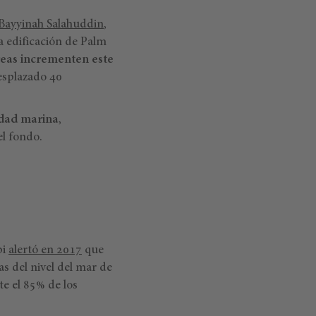
Bayyinah Salahuddin
,
a edificación de Palm
reas incrementen este
esplazado 40
idad marina
,
el fondo.
bi
alertó en 2017
que
as del nivel del mar de
te el 85% de los