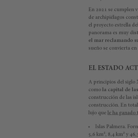
En 2021 se cumplen vei
de archipiélagos con
el proyecto estrella d
panorama es muy dist
el mar reclamando s
sueño se convierta en 
EL ESTADO ACT
A principios del sigl
como
la capital de l
construcción de las i
construcción. En tota
lujo que
le ha ganado 
Islas Palmera. Fo
5,6 km², 8,4 km² y 46