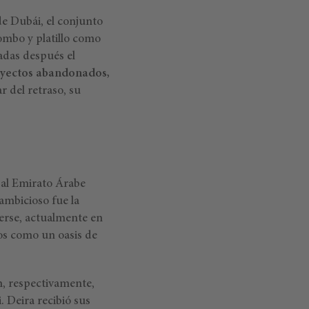
 de Dubái, el conjunto
mbo y platillo como
cadas después el
royectos abandonados,
ar del retraso, su
 al Emirato Árabe
ambicioso fue la
verse, actualmente en
dos como un oasis de
n, respectivamente,
 Deira recibió sus