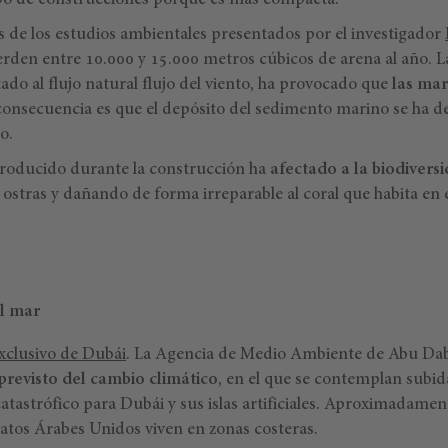
ipo de construcciones porque es más compacta.
s de los estudios ambientales presentados por el investigador
erden entre 10.000 y 15.000 metros cúbicos de arena al año. L
ado al flujo natural flujo del viento, ha provocado que
las ma
 consecuencia es que el depósito del sedimento marino se ha d
o.
roducido durante la construcción ha
afectado a la biodivers
ostras y dañando de forma irreparable al coral que habita en 
el mar
xclusivo de Dubái
. La Agencia de Medio Ambiente de Abu Da
previsto del cambio climático
, en el que se contemplan subid
catastrófico para Dubái y sus islas artificiales. Aproximadamen
ratos Árabes Unidos viven en zonas costeras.