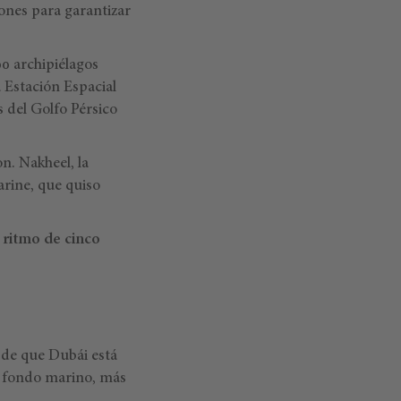
iones para garantizar
00 archipiélagos
 Estación Espacial
 del Golfo Pérsico
n. Nakheel, la
rine, que quiso
 ritmo de cinco
 de que Dubái está
del fondo marino, más