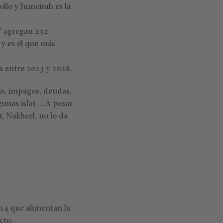
llo y Jumeirah es la
² agregan 232
 y es el que más
ta entre 2023 y 2028.
as, impagos, deudas,
lgunas islas…A pesar
, Nakheel, no lo da
2014 que alimentan la
cto.