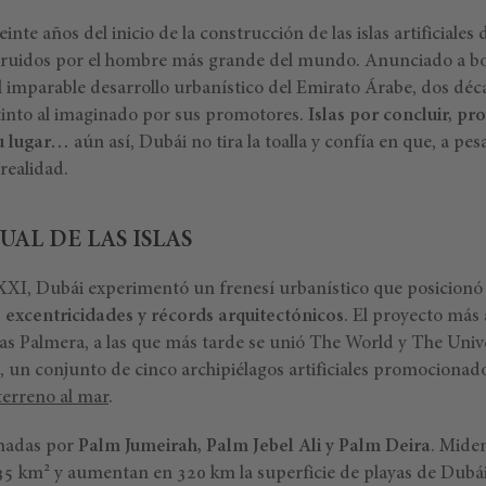
nte años del inicio de la construcción de las islas artificiales
struidos por el hombre más grande del mundo. Anunciado a bo
el imparable desarrollo urbanístico del Emirato Árabe, dos dé
into al imaginado por sus promotores.
Islas por concluir, p
u lugar…
aún así, Dubái no tira la toalla y confía en que, a pes
realidad.
UAL DE LAS ISLAS
o XXI, Dubái experimentó un frenesí urbanístico que posicionó
as excentricidades y récords arquitectónicos
. El proyecto más 
slas Palmera, a las que más tarde se unió The World y The Uni
l, un conjunto de cinco archipiélagos artificiales promociona
terreno al mar
.
rmadas por
Palm Jumeirah, Palm Jebel Ali y Palm Deira
. Mide
,35 km² y aumentan en 320 km la superficie de playas de Dubái.