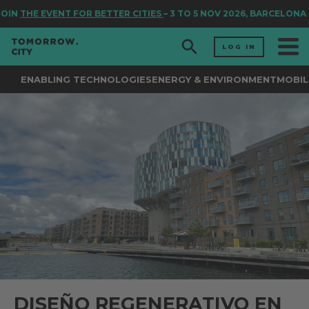
IN
THE EVENT FOR BETTER CITIES
– 3 TO 5 NOV 2026, BARCELONA
LOG IN
ENABLING TECHNOLOGIES
ENERGY & ENVIRONMENT
MOBIL
DISEÑO REGENERATIVO EN