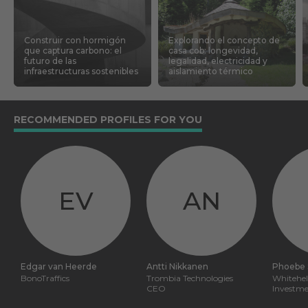
Construir con hormigón
Explorando el concepto de
que captura carbono: el
casa cob: longevidad,
futuro de las
legalidad, electricidad y
infraestructuras sostenibles
aislamiento térmico
RECOMMENDED PROFILES FOR YOU
EV
AN
Edgar van Heerde
Antti Nikkanen
Phoebe 
BonoTraffics
Trombia Technologies
Whitehel
CEO
Investme