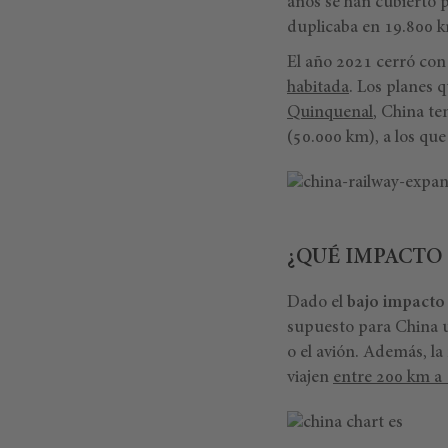
años se han cubierto p
duplicaba en 19.800 k
El año 2021 cerró con 
habitada
. Los planes 
Quinquenal
, China te
(50.000 km), a los qu
¿QUÉ IMPACTO 
Dado el
bajo impacto
supuesto para China
o el avión. Además, l
viajen
entre 200 km a