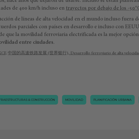
s, hace años que dejaron de usarse. Incluso se están plantean
dades de 400 km/h incluso en
trayectos por debajo de los -50°
ucción de líneas de alta velocidad en el mundo incluso fuera d
uerdos parciales con países en desarrollo e incluso con EEUU
 que la movilidad ferroviaria electrificada es la mejor opción
ovilidad entre ciudades
.
XCF
,
中国的高速铁路发展 (世界银行), Desarrollo ferroviario de alta velocidad 
FRAESTRUCTURAS & CONSTRUCCIÓN
MOVILIDAD
PLANIFICACIÓN URBANA