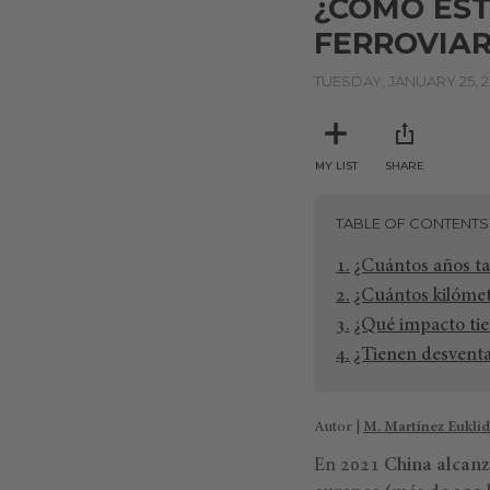
¿CÓMO EST
FERROVIAR
TUESDAY, JANUARY 25, 
MY LIST
SHARE
TABLE OF CONTENTS
¿Cuántos años tar
¿Cuántos kilómet
¿Qué impacto tien
¿Tienen desventaj
Autor |
M. Martínez Euklid
En 2021
China alcanz