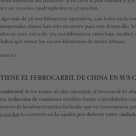
artes inmensas del territorio. Si en 2010 el país sumaba 8.358
m y en 2020 los cuadruplicaba en 37.900 km.
algo más de 38.000 kilómetros operativos, casi todos en la zo
quinquenales chinos han sido un motor para este desarrollo. S
ndrá en 2025 cerca de 165.000 kilómetros entre baja, media y 
e habrá que sumar los 10.000 kilómetros de metro urbano.
TIENE EL FERROCARRIL DE CHINA EN SUS 
 ambiental
de los trenes de alta velocidad, el ferrocarril de alt
 una
reducción de emisiones
notables frente a movilidades co
a mejora de la infraestructura ha hecho que su conveniencia p
 1.000 km
lo convierta en
la opción por defecto entre ciudad