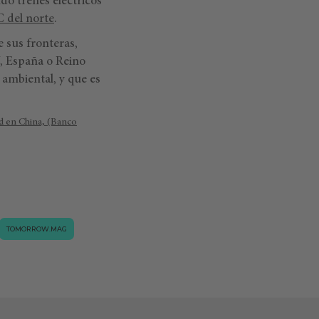
do trenes eléctricos
C del norte
.
e sus fronteras,
, España o Reino
 ambiental, y que es
en China, (Banco
TOMORROW.MAG