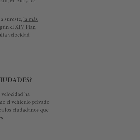
 km, en 2015 los
na sureste,
la más
egún el
XIV Plan
alta velocidad
CIUDADES?
a velocidad ha
mo el vehículo privado
ara los ciudadanos que
es
.