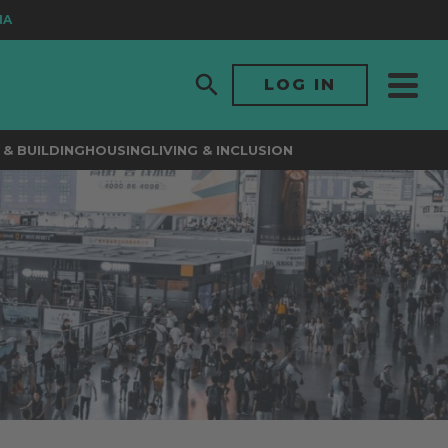
LOG IN
& BUILDING
HOUSING
LIVING & INCLUSION