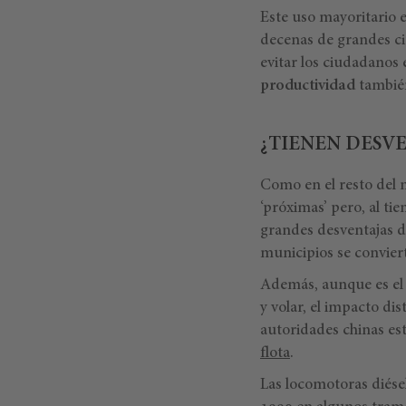
Este uso mayoritario 
decenas de grandes ci
evitar los ciudadanos 
productividad
tambi
¿TIENEN DESVE
Como en el resto del m
‘próximas’ pero, al ti
grandes desventajas de
municipios se conviert
Además, aunque es el
y volar, el impacto dis
autoridades chinas es
flota
.
Las locomotoras diésel