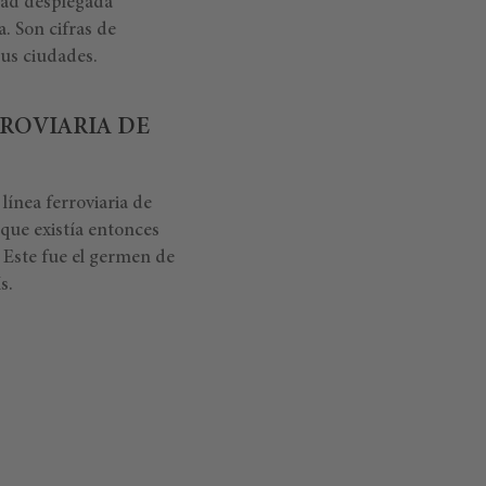
dad desplegada
. Son cifras de
sus ciudades.
RROVIARIA DE
línea ferroviaria de
 que existía entonces
. Este fue el germen de
s.