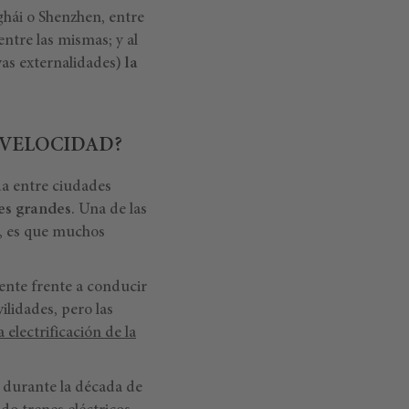
hái o Shenzhen, entre
ntre las mismas; y al
ivas externalidades)
la
A VELOCIDAD?
da entre ciudades
es grandes
. Una de las
ja, es que muchos
nte frente a conducir
ilidades, pero las
a electrificación de la
d durante la década de