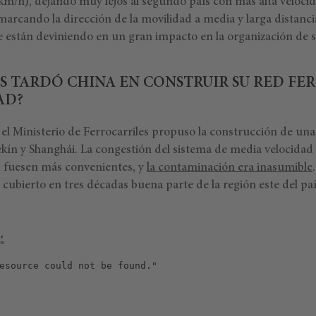
m/h), dejando muy lejos al segundo país con más alta veloci
arcando la dirección de la movilidad a media y larga distancia
e están deviniendo en un gran impacto en la organización de 
S TARDÓ CHINA EN CONSTRUIR SU RED FE
AD?
l Ministerio de Ferrocarriles propuso la construcción de una 
ekín y Shanghái. La congestión del sistema de media velocidad
s fuesen más convenientes, y
la contaminación era inasumible
cubierto en tres décadas buena parte de la región este del paí