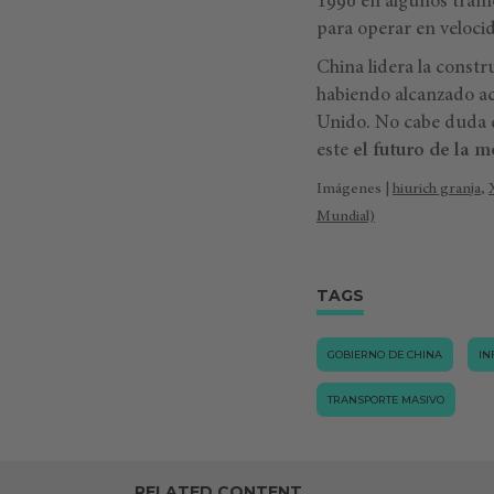
1990 en algunos tramo
para operar en veloci
China lidera la constr
habiendo alcanzado ac
Unido. No cabe duda de
este
el futuro de la m
Imágenes |
hiurich
granja
,
Mundial)
TAGS
GOBIERNO DE CHINA
IN
TRANSPORTE MASIVO
RELATED CONTENT