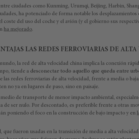
entre ciudades como Kunming, Urumqi, Beijing, Harbin, Shang
udades, ha potenciado de forma notable los desplazamientos e
el coste del uso del coche y el avión (y el gobierno sus respect
én
ha mejorado
.
NTAJAS LAS REDES FERROVIARIAS DE ALT
undo, la red de alta velocidad china implica la conexión rápi
empo, tiende a
desconectar todo aquello que queda entre urb
 las redes ferroviarias de alta velocidad, frente a media o ba
en no ya en lugares de paso, sino en paisaje.
 medio de transporte de menor impacto ambiental, especialme
ta de ser nulo. Por descontado, es preferible frente a otras mov
tán poniendo el foco en la construcción de bajo impacto y en
l
, que fueron usadas en la transición de media a alta velocida