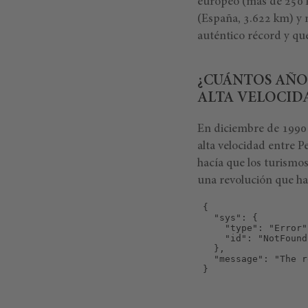
europeo (más de 250 k
(España, 3.622 km) y m
auténtico récord y qu
¿CUÁNTOS AÑO
ALTA VELOCID
En diciembre de 1990 e
alta velocidad entre P
hacía que los turismo
una revolución que ha 