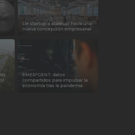
De startup a scaleup: hacia una
nueva concepción empresarial
dés
EMER²GENT: datos
or
compartidos para impulsar la
economía tras la pandemia