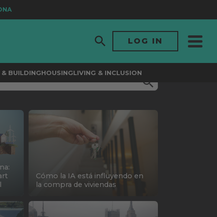
LOG IN
& BUILDING
HOUSING
LIVING & INCLUSION
na:
rt
Cómo la IA está influyendo en
l
la compra de viviendas