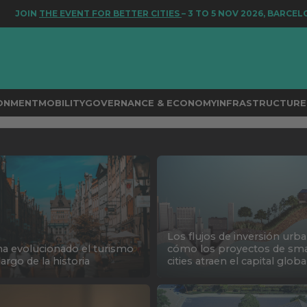
E EVENT FOR BETTER CITIES
– 3 TO 5 NOV 2026, BARCELONA
RONMENT
MOBILITY
GOVERNANCE & ECONOMY
INFRASTRUCTURE 
Los flujos de inversión urba
ha evolucionado el turismo
cómo los proyectos de sma
largo de la historia
cities atraen el capital globa