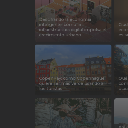
Descifrando la economía
inteligente: cómo la
Ciud
infraestructura digital impulsa el
econ
crecimiento urbano
es s
CopenPay: cómo Copenhague
Qué 
quiere ser más verde usando a
cómo
los turistas
océ
Así 