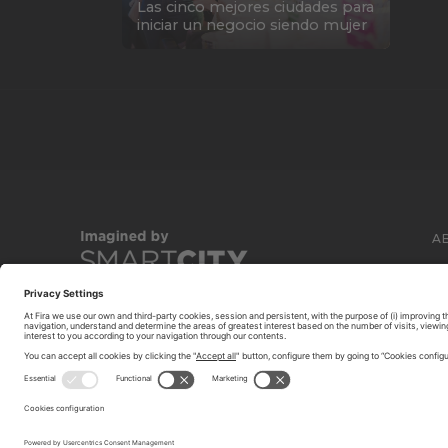
Las cinco mejores ciudades para
iniciar un negocio siendo mujer
A
C
© 2026 FIRA DE BARCELONA