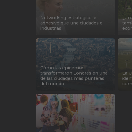
Networking estratégico: el
¿Una
adhesivo que une ciudades e
tamb
industrias
eco
Cómo las epidemias
transformaron Londres en una
La U
de las ciudades más punteras
iden
del mundo
comb