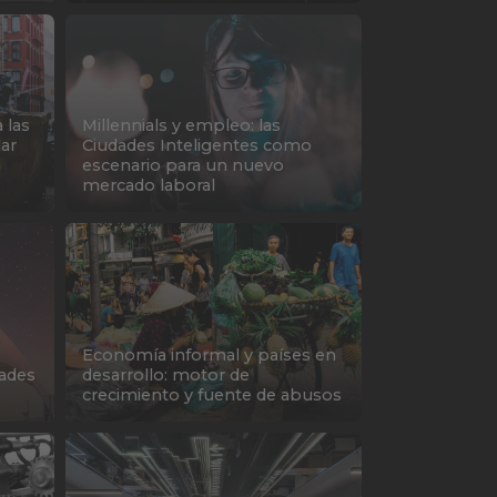
 las
Millennials y empleo: las
lar
Ciudades Inteligentes como
escenario para un nuevo
mercado laboral
Economía informal y países en
dades
desarrollo: motor de
crecimiento y fuente de abusos