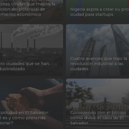
ones Unidas que mejora la
ción del potencial de
Nigeria aspira a crear su pr
cimiento económico
ciudad para startups
Cuatro avances que trajo la
ro ciudades que se han
revolución industrial a las
dustrializado
ciudades
tociudad en El Salvador:
Conviviendo con el bitcoin
 es y cómo pretende
como divisa: el caso de El
ionar?
Salvador