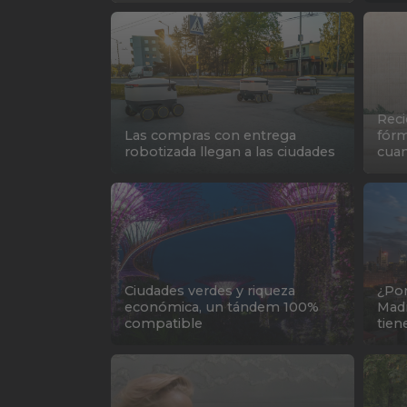
Reci
Las compras con entrega
fórm
robotizada llegan a las ciudades
cuan
Ciudades verdes y riqueza
¿Por
económica, un tándem 100%
Madr
compatible
tie