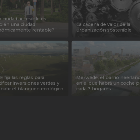
 ciudad accesible es
ién una ciudad
La cadena de valor de la
nómicamente rentable?
urbanización sostenible
E fija las reglas para
Merwede, el barrio neerlan
tificar inversiones verdes y
en el que habrá un coche p
atir el blanqueo ecológico
cada 3 hogares