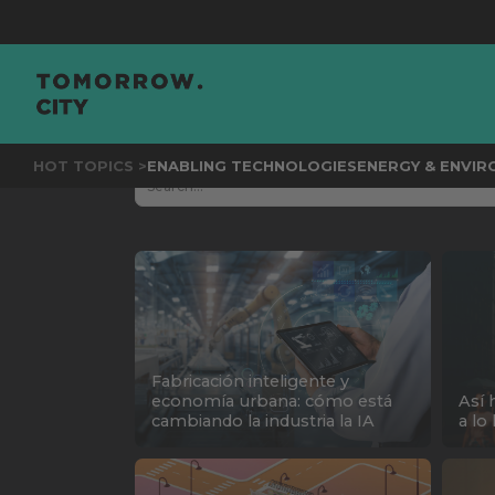
JOIN
TH
HOT TOPICS >
ENABLING TECHNOLOGIES
ENERGY & ENVI
Fabricación inteligente y
economía urbana: cómo está
Así 
cambiando la industria la IA
a lo 