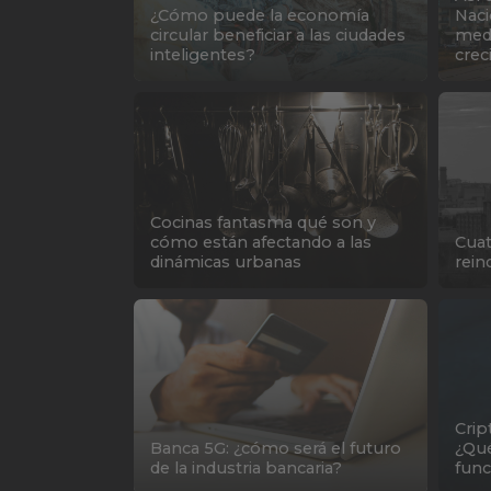
¿Cómo puede la economía
Naci
circular beneficiar a las ciudades
medi
inteligentes?
cre
Cocinas fantasma qué son y
cómo están afectando a las
Cuat
dinámicas urbanas
rein
Crip
Banca 5G: ¿cómo será el futuro
¿Qué
de la industria bancaria?
func