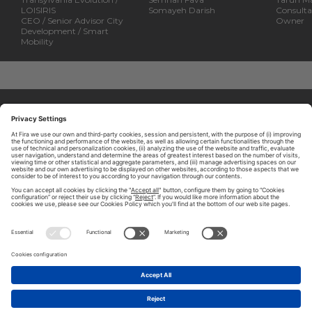
LOISIRIS
Somayeh Darish
Consulta
CEO / Senior Advisor City
Owner
Development / Smart
Mobility
ABOUT TOMORROW.CITY
PRIVACY POLICY
CONTACT US
LEGAL NOTICE