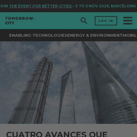
IN
THE EVENT FOR BETTER CITIES
– 3 TO 5 NOV 2026, BARCELONA
LOG IN
ENABLING TECHNOLOGIES
ENERGY & ENVIRONMENT
MOBIL
CUATRO AVANCES QUE