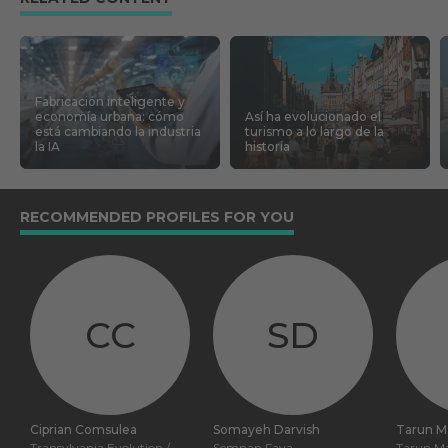
Fabricación inteligente y
economía urbana: cómo
Así ha evolucionado el
está cambiando la industria
turismo a lo largo de la
la IA
historia
RECOMMENDED PROFILES FOR YOU
CC
SD
Ciprian Comsulea
Somayeh Darvish
Tarun M
Transylvania Evolution /
Semnan Fava
Tarun Ma