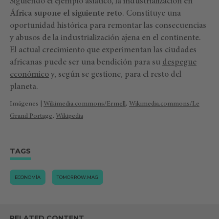
Siguiendo el ejemplo asiático, la industrialización en
África supone el siguiente reto
. Constituye una
oportunidad histórica para remontar las consecuencias
y abusos de la industrialización ajena en el continente.
El actual crecimiento que experimentan las ciudades
africanas puede ser una bendición para su
despegue
económico
y, según se gestione, para el resto del
planeta.
Imágenes |
Wikimedia.commons/Ermell
,
Wikimedia.commons/Le
Grand Portage
,
Wikipedia
TAGS
ECONOMÍA
TOMORROW.MAG
RELATED CONTENT