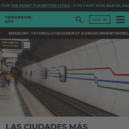
OIN
THE EVENT FOR BETTER CITIES
– 3 TO 5 NOV 2026, BARCELONA
LOG IN
ENABLING TECHNOLOGIES
ENERGY & ENVIRONMENT
MOBIL
LAS CIUDADES MÁS