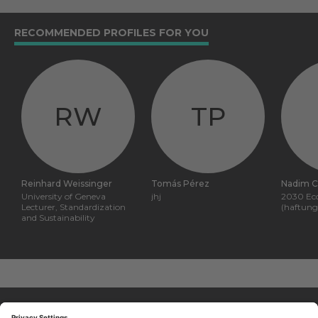
RECOMMENDED PROFILES FOR YOU
RW
TP
Reinhard Weissinger
Tomás Pérez
Nadim C
University of Geneva
jhj
2030 Ec
Lecturer, Standardization
(haftung
and Sustainability