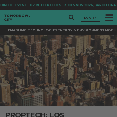
IN
THE EVENT FOR BETTER CITIES
– 3 TO 5 NOV 2026, BARCELONA
LOG IN
ENABLING TECHNOLOGIES
ENERGY & ENVIRONMENT
MOBIL
PROPTECH: LOS