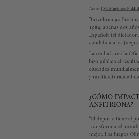
Autor |
M. Martínez Euklid
Barcelona 92
fue una 
1984, apenas dos años
Española (el dictador
candidata a los Juegos
La ciudad creó la
Ofic
hizo público el result
ciudades mundialmente
y multiculturalidad
co
¿CÓMO IMPACT
ANFITRIONA?
"El deporte tiene el 
transformar el mundo,
mejor. Los Juegos Ol