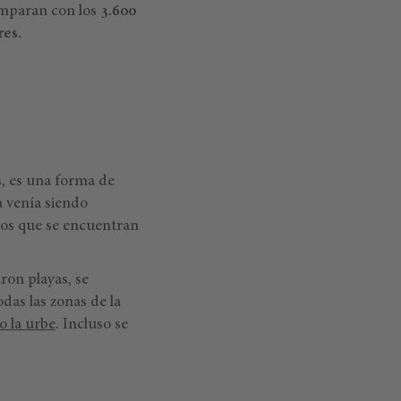
omparan con los
3.600
res.
es, es una forma de
a venía siendo
 los que se encuentran
ron playas, se
das las zonas de la
 la urbe
. Incluso se