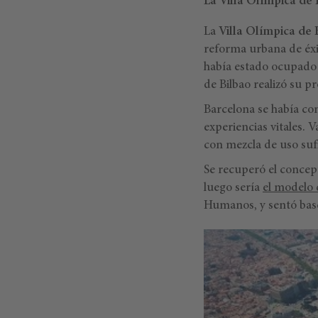
La Villa Olímpica de
La
Villa Olímpica de
reforma urbana de éxit
había estado ocupado 
de Bilbao realizó su p
Barcelona se había co
experiencias vitales. V
con mezcla de uso sufi
Se recuperó el concep
luego sería
el modelo
Humanos, y sentó bases