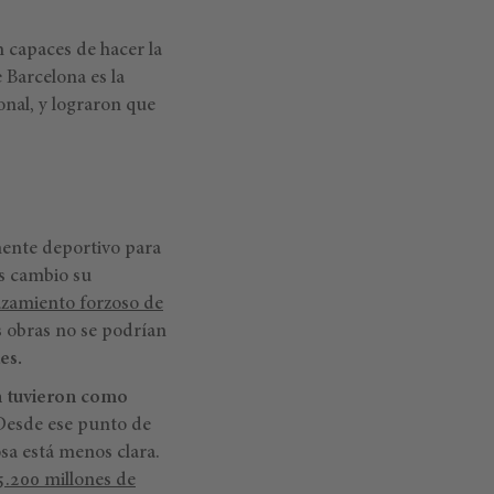
 capaces de hacer la
Barcelona es la
nal, y lograron que
mente deportivo para
es cambio su
azamiento forzoso de
s obras no se podrían
es.
n tuvieron como
esde ese punto de
osa está menos clara.
5.200 millones de