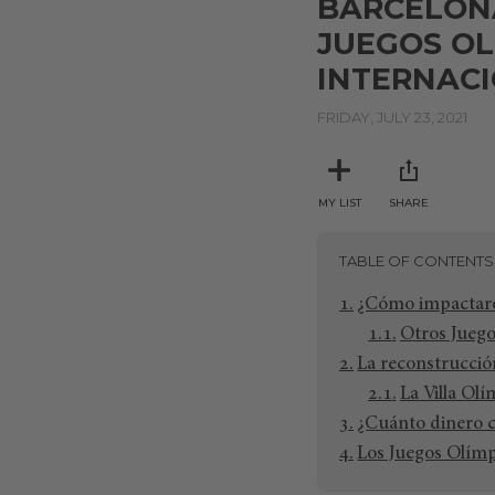
BARCELONA
JUEGOS OL
INTERNAC
FRIDAY, JULY 23, 2021
MY LIST
SHARE
TABLE OF CONTENTS
¿Cómo impactaron
Otros Juego
La reconstrucció
La Villa Ol
¿Cuánto dinero c
Los Juegos Olímp