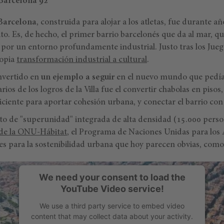
 Barcelona 92
 Barcelona
, construida para alojar a los atletas, fue durante 
o. Es, de hecho, el primer barrio barcelonés que da al mar, q
por un entorno profundamente industrial. Justo tras los Jueg
ropia
transformación industrial a cultural
.
nvertido en
un ejemplo a seguir
en el nuevo mundo que pedía
arios de los logros de la Villa fue el convertir chabolas en piso
ciente para aportar cohesión urbana, y conectar el barrio con 
to de "superunidad" integrada de alta densidad (15.000 per
 de la ONU-Hábitat
, el Programa de Naciones Unidas para los
 para la sostenibilidad urbana que hoy parecen obvias, como l
We need your consent to load the
YouTube Video service!
We use a third party service to embed video
content that may collect data about your activity.