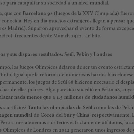
so para catapultar su sociedad a un nivel mundial.
na, que con
Barcelona 92
(Juegos de la XXV Olimpiada) fueron
onocida. Hoy en día muchos extranjeros llegan a pensar que 
e es Madrid). Supieron aprovechar el evento de forma excepcio
 boicot, frecuentes desde Múnich 1972. Un hito.
s y sus dispares resultados: Seúl, Pekín y Londres
po, los Juegos Olímpicos dejaron de ser un evento estricta
istinto. Igual que la reforma de numerosos barrios barcelones
ermanente, los juegos de Seúl 88 hicieron necesario el
despl
chas de ellas pobres. Algo parecido sucedió en Pekín 08, cuya
plazar nada menos que a 1,5 millones de ciudadanos humild
 sacrificios?
Tanto las olimpiadas de Seúl como las de Pekí
imagen mundial de Corea del Sur y China, respectivamente.
D
 Pero si nos atenemos a criterios estrictamente utilitarios, la c
gos Olímpicos de Londres en 2012 generaron unos
ingresos de 