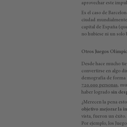
aprovechar este impul
Es el caso de Barcelo
ciudad mundialmente c
capital de España (qu
no hubiese ni un solo
Otros Juegos Olímpico
Desde hace mucho tiem
convertirse en algo d
demografía de forma p
720.000 personas
, mu
haber logrado
sin des
¿Merecen la pena estos
objetivo mejorar la 
vista, fueron un éxito.
Por ejemplo, los Jue