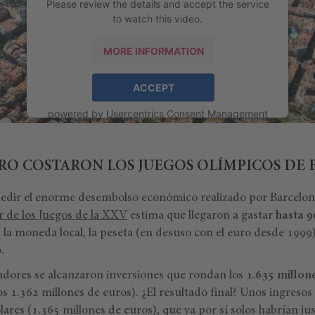
Please review the details and accept the service
to watch this video.
MORE INFORMATION
ACCEPT
powered by
Usercentrics Consent Management
Platform
RO COSTARON LOS JUEGOS OLÍMPICOS DE
dir el enorme desembolso económico realizado por Barcelona
 de los Juegos de la XXV
estima que llegaron a gastar
hasta 9
a moneda local, la peseta (en desuso con el euro desde 1999).
.
nadores se alcanzaron inversiones que rondan los
1.635 millon
s 1.362 millones de euros). ¿El resultado final? Unos ingresos
lares (1.365 millones de euros), que ya por sí solos habrían jus