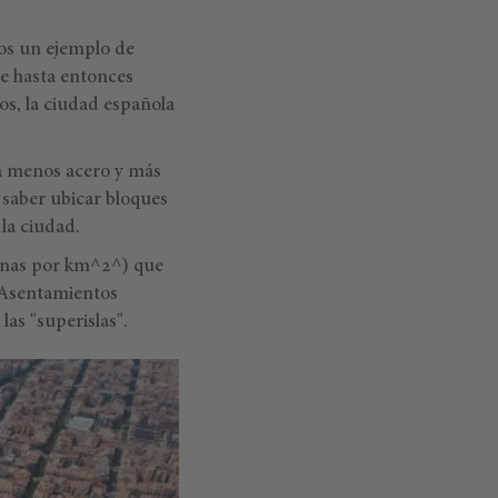
años un ejemplo de
ue hasta entonces
os, la ciudad española
 menos acero y más
s, saber ubicar bloques
la ciudad.
sonas por km^2^) que
 Asentamientos
as "superislas".