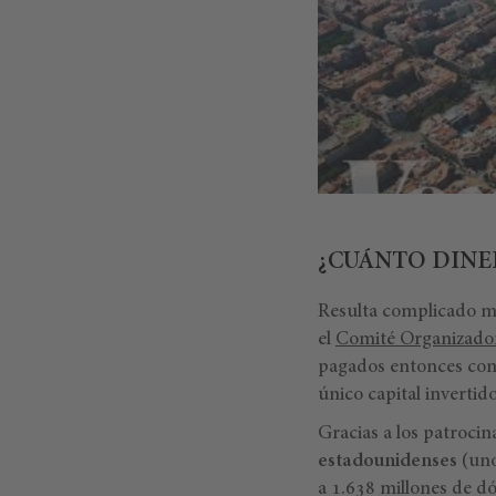
¿CUÁNTO DINE
Resulta complicado me
el
Comité Organizador
pagados entonces con l
único capital invertido
Gracias a los patroci
estadounidenses
(uno
a 1.638 millones de dó