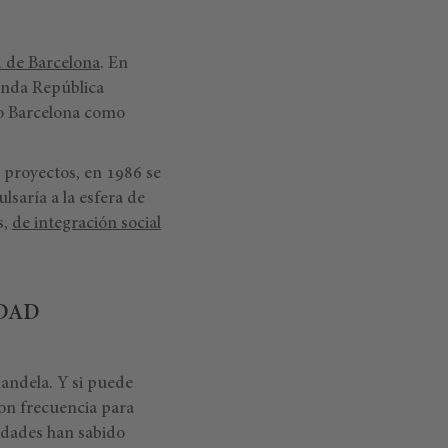
 de Barcelona
. En
unda República
so Barcelona como
 y proyectos, en 1986 se
lsaría a la esfera de
s,
de integración social
UDAD
andela. Y si puede
on frecuencia para
udades han sabido