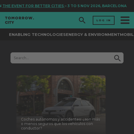
THE EVENT FOR BETTER CITIES
– 3 TO 5 NOV 2026, BARCELONA
LOG IN
ENABLING TECHNOLOGIES
ENERGY & ENVIRONMENT
MOBIL
Coches autónomos y accidentes: ¿son más
o menos seguros que los vehículos con
conductor?