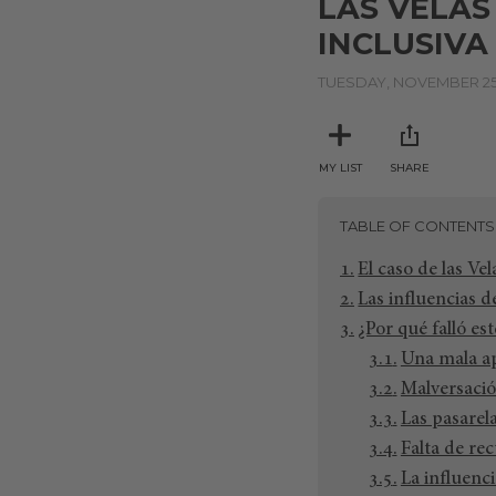
LAS VELAS
INCLUSIVA
TUESDAY, NOVEMBER 25,
MY LIST
SHARE
TABLE OF CONTENTS
El caso de las Ve
Las influencias 
¿Por qué falló es
Una mala ap
Malversació
Las pasarela
Falta de rec
La influenci