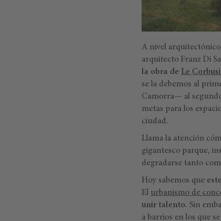
A nivel arquitectónico
arquitecto Franz Di Sal
la obra de
Le Corbusi
se la debemos al prime
Camorra— al segundo. 
metas para los espacio
ciudad.
Llama la atención cómo
gigantesco parque, in
degradarse tanto como
Hoy sabemos que
est
El
urbanismo de conce
unir talento
. Sin emb
a barrios en los que s