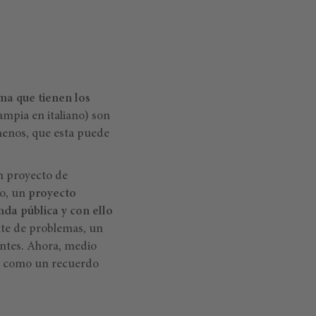
ma que tienen los
ampia en italiano) son
menos, que esta puede
un proyecto de
do, un
proyecto
nda pública y con ello
ente de problemas, un
antes. Ahora, medio
do como un recuerdo