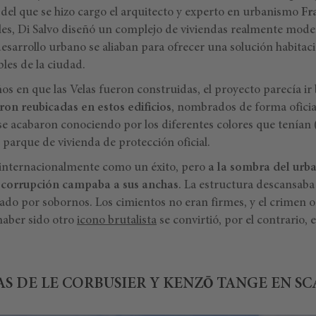
, del que se hizo cargo el arquitecto y experto en urbanismo
Fr
ales, Di Salvo diseñó un complejo de viviendas realmente mode
esarrollo urbano se aliaban para ofrecer una solución habitaci
es de la ciudad.
s en que las Velas fueron construidas, el proyecto parecía ir
eron reubicadas en estos edificios
, nombrados de forma oficial
se acabaron conociendo por los diferentes colores que tenían 
parque de vivienda de protección oficial.
 internacionalmente como un éxito, pero
a la sombra del urba
 corrupción campaba a sus anchas
. La estructura descansaba
o por sobornos. Los cimientos no eran firmes, y el crimen 
haber sido otro
icono brutalista
se convirtió, por el contrario, 
AS DE LE CORBUSIER Y KENZŌ TANGE EN S