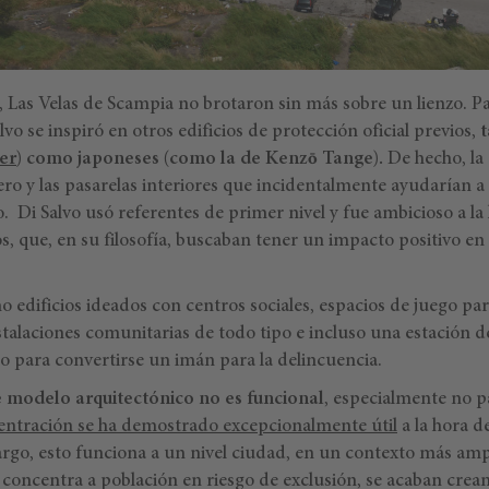
, Las Velas de Scampia no brotaron sin más sobre un lienzo. Par
vo se inspiró en otros edificios de protección oficial previos,
t
er
) como japoneses (como la de Kenzō Tange).
De hecho, la 
ro y las pasarelas interiores que incidentalmente ayudarían a
Di Salvo usó referentes de primer nivel y fue ambicioso a la 
s, que, en su filosofía, buscaban tener un impacto positivo en 
 edificios ideados con centros sociales, espacios de juego par
stalaciones comunitarias de todo tipo e incluso una estación 
 para convertirse un imán para la delincuencia.
e modelo arquitectónico no es funcional
, especialmente no p
ntración se ha demostrado excepcionalmente útil
a la hora d
argo, esto funciona a un nivel ciudad, en un contexto más amp
e concentra a población en riesgo de exclusión, se acaban crea