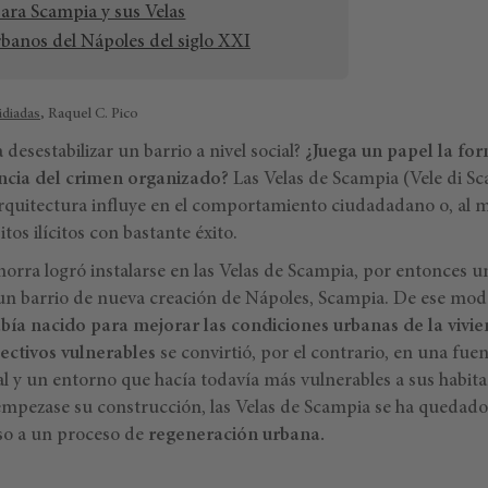
ara Scampia y sus Velas
rbanos del Nápoles del siglo XXI
idiadas
, Raquel C. Pico
desestabilizar un barrio a nivel social?
¿Juega un papel la for
encia del crimen organizado?
Las Velas de Scampia (Vele di Sc
arquitectura influye en el comportamiento ciudadadano o, al 
tos ilícitos con bastante éxito.
morra logró instalarse en las Velas de Scampia, por entonces 
un barrio de nueva creación de Nápoles, Scampia. De ese mo
bía nacido para mejorar las condiciones urbanas de la vivie
lectivos vulnerables
se convirtió, por el contrario, en una fu
al y un entorno que hacía todavía más vulnerables a sus habit
empezase su construcción, las Velas de Scampia se ha queda
aso a un proceso de
regeneración urbana.