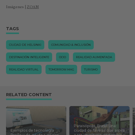
Imágenes |
ZOAN
TAGS
CIUDAD DE HELSINKI
COMUNIDAD & INCLUSIÓN
DESTINACIÓN INTELIGENTE
OCIO
REALIDAD AUMENTADA
REALIDAD VIRTUAL
TOMORROW.MAG
TURISMO
RELATED CONTENT
Paraisópolis, Brasil. Una
Ejemplos de tecnología
ciudad de favelas que aspira
Braille y de ayuda a ciegos
a ser igualitaria, sostenible y