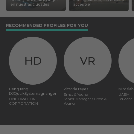
en nuestras ciudades
accesible
RECOMMENDED PROFILES FOR YOU
HD
VR
Heng rang
victoria reyes
Miroslab
DJQucikSystemagrianger
Ernst & Young
UAEM
ONE DRAGON
Senior Manager / Ernst &
Student
CORPORATION
Young