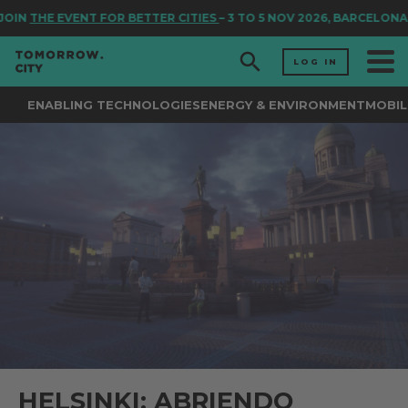
IN
THE EVENT FOR BETTER CITIES
– 3 TO 5 NOV 2026, BARCELONA
LOG IN
ENABLING TECHNOLOGIES
ENERGY & ENVIRONMENT
MOBIL
HELSINKI: ABRIENDO