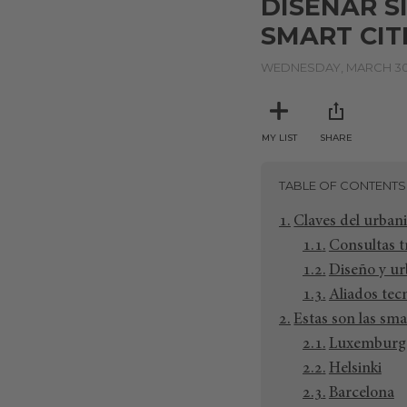
DISEÑAR S
SMART CIT
WEDNESDAY, MARCH 30,
MY LIST
SHARE
TABLE OF CONTENTS
Claves del urban
Consultas t
Diseño y ur
Aliados tecn
Estas son las sma
Luxemburg
Helsinki
Barcelona