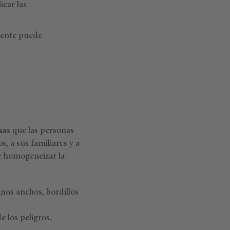
icar las
gente puede
nas
que las personas
, a sus familiares y a
de homogeneizar la
inos anchos, bordillos
e los peligros,