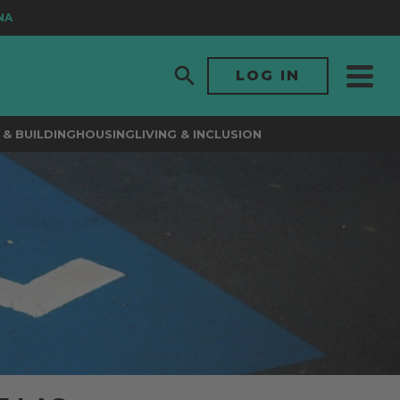
LOG IN
& BUILDING
HOUSING
LIVING & INCLUSION