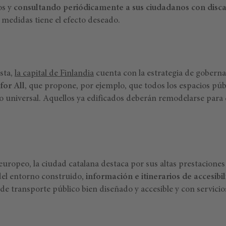
os y
consultando periódicamente a sus ciudadanos con disc
 medidas tiene el efecto deseado.
ista,
la capital de Finlandia
cuenta con la estrategia de gobern
for All
, que propone, por ejemplo, que todos los espacios púb
ño universal. Aquellos ya edificados deberán remodelarse para 
europeo, la ciudad catalana destaca por sus altas prestacione
 del entorno construido,
información e itinerarios de accesibi
 de transporte público bien diseñado y accesible y con servici