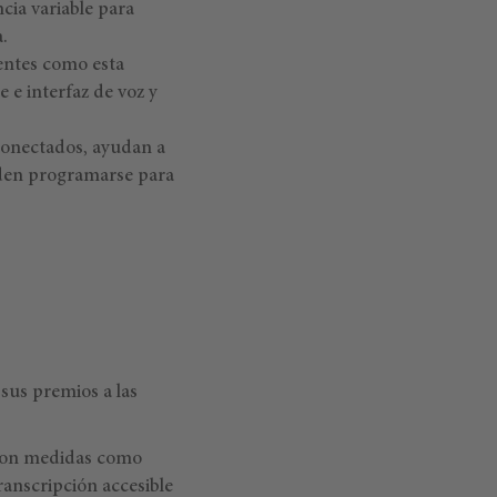
cia variable para
.
gentes como esta
e e interfaz de voz y
 conectados, ayudan a
ueden programarse para
sus premios a las
 con medidas como
ranscripción accesible