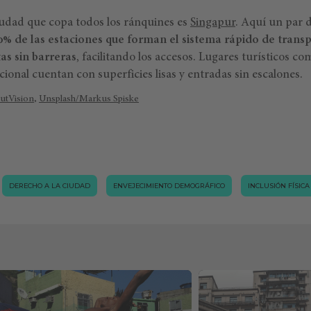
iudad que copa todos los ránquines es
Singapur
. Aquí un par 
0% de las estaciones que forman el sistema rápido de trans
as sin barreras
, facilitando los accesos. Lugares turísticos co
cional cuentan con superficies lisas y entradas sin escalones.
utVision
,
Unsplash/Markus Spiske
DERECHO A LA CIUDAD
ENVEJECIMIENTO DEMOGRÁFICO
INCLUSIÓN FÍSICA