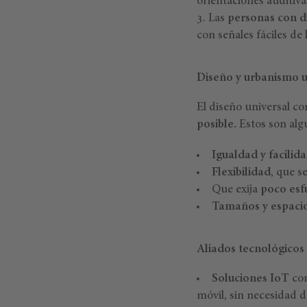
orientaciones auditiva
Las
personas con d
con señales fáciles de
Diseño y urbanismo u
El diseño universal co
posible.
Estos son alg
Igualdad y facilid
Flexibilidad
, que s
Que exija
poco esfu
Tamaños y espaci
Aliados tecnológicos 
Soluciones IoT
com
móvil, sin necesidad 