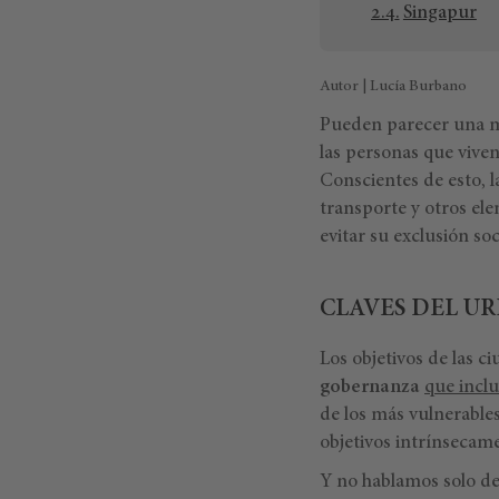
Singapur
Autor | Lucía Burbano
Pueden parecer una m
las personas que vive
Conscientes de esto, l
transporte y otros el
evitar su exclusión soc
CLAVES DEL U
Los objetivos de las c
gobernanza
que incl
de los más vulnerable
objetivos intrínsecame
Y no hablamos solo de