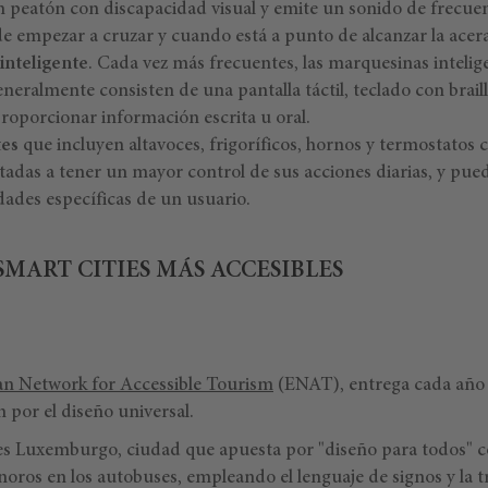
n peatón con discapacidad visual y emite un sonido de frecuen
e empezar a cruzar y cuando está a punto de alcanzar la acera
inteligente
. Cada vez más frecuentes, las marquesinas inteli
eneralmente consisten de una pantalla táctil, teclado con braill
roporcionar información escrita u oral.
tes
que incluyen altavoces, frigoríficos, hornos y termostatos
itadas a tener un mayor control de sus acciones diarias, y p
dades específicas de un usuario.
 SMART CITIES MÁS ACCESIBLES
n Network for Accessible Tourism
(ENAT), entrega cada año 
 por el diseño universal.
es Luxemburgo, ciudad que apuesta por "diseño para todos"
noros en los autobuses, empleando el lenguaje de signos y la t