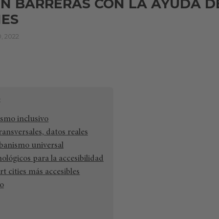
IN BARRERAS CON LA AYUDA D
IES
 2022
ismo inclusivo
ransversales, datos reales
banismo universal
ológicos para la accesibilidad
rt cities más accesibles
o