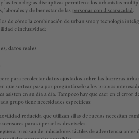
n y las tecnologías disruptivas permiten a los urbanistas multipl
, laborales y de bienestar de las
personas con discapacidad
.
los de cómo la combinación de urbanismo y tecnología inteli
ilidad e inclusividad:
es, datos reales
pero para recolectar
datos ajustados sobre las barreras urba
n que sortear pasa por preguntárselo a los propios interesados
les asisten en su día a día. Tampoco hay que caer en el error 
cada grupo tiene necesidades específicas:
ovilidad reducida
que utilizan sillas de ruedas necesitan cam
ascensores para superar los desniveles.
ceguera
precisan de indicadores táctiles de advertencia antes d