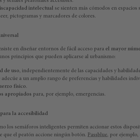
s y señales peatonales accesibles.
iscapacidad intelectual
se sienten más cómodos en espacios s
 leer, pictogramas y marcadores de colores.
niversal
nsiste en diseñar entornos de fácil acceso para
el mayor núme
unos principios que pueden aplicarse al urbanismo:
ad de uso
, independientemente de las capacidades y habilidade
e adecúe a un amplio rango de preferencias y habilidades indiv
erzo físico
.
os apropiados
para, por ejemplo, emergencias.
para la accesibilidad
o los semáforos inteligentes permiten accionar estos disposit
de que el peatón accione ningún botón.
Passblue
, por ejemplo, 