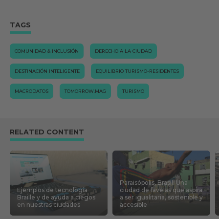
TAGS
COMUNIDAD & INCLUSIÓN
DERECHO A LA CIUDAD
DESTINACIÓN INTELIGENTE
EQUILIBRIO TURISMO-RESIDENTES
MACRODATOS
TOMORROW.MAG
TURISMO
RELATED CONTENT
Paraisópolis, Brasil. Una
Ejemplos de tecnología
ciudad de favelas que aspira
Braille y de ayuda a ciegos
a ser igualitaria, sostenible y
en nuestras ciudades
accesible