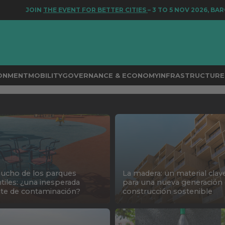
JOIN
THE EVENT FOR BETTER CITIES
– 3 TO 5 NOV 2026, BARC
RONMENT
MOBILITY
GOVERNANCE & ECONOMY
INFRASTRUCTURE 
aucho de los parques
La madera: un material clav
ntiles: ¿una inesperada
para una nueva generación
te de contaminación?
construcción sostenible