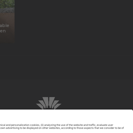
able
 en