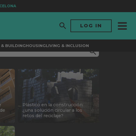
ELONA
LOG IN
& BUILDING
HOUSING
LIVING & INCLUSION
e
Plástico en la construcción:
 de
¿una solución circular a los
retos del reciclaje?