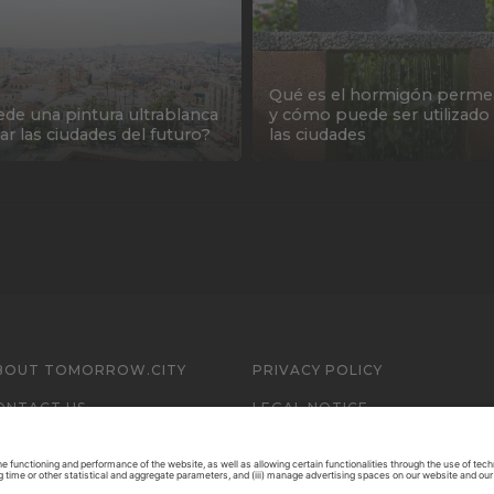
Qué es el hormigón perme
de una pintura ultrablanca
y cómo puede ser utilizado
iar las ciudades del futuro?
las ciudades
BOUT TOMORROW.CITY
PRIVACY POLICY
ONTACT US
LEGAL NOTICE