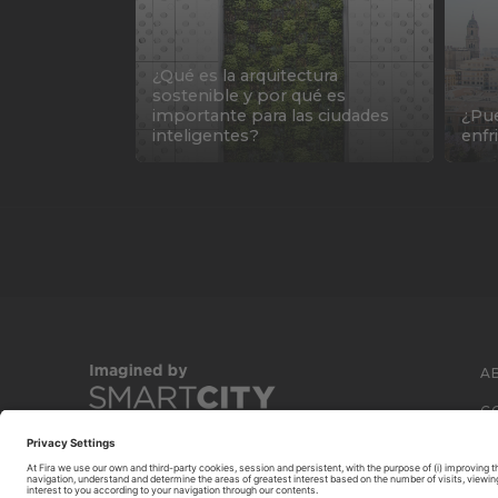
¿Qué es la arquitectura
sostenible y por qué es
importante para las ciudades
¿Pue
inteligentes?
enfr
A
C