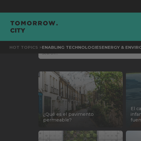
HOT TOPICS >
ENABLING TECHNOLOGIES
ENERGY & ENVI
El c
¿Qué es el pavimento
infa
permeable?
fuen