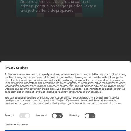
Reconocimiento facial y lucha contra el
crimen: por qué los sesgos pueden llevar a
una justicia llena de prejuicios
ABOUT TOMORROW.CITY
PRIVACY POLICY
CONTACT US
LEGAL NOTICE