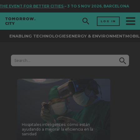
HE EVENT FOR BETTER CITIES
– 3 TO 5 NOV 2026, BARCELONA
LOG IN
ENABLING TECHNOLOGIES
ENERGY & ENVIRONMENT
MOBIL
Hospitales inteligentes: cómo están
ayudando a mejorar la eficiencia en la
sanidad