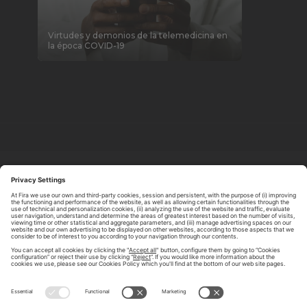
Virtudes y demonios de la telemedicina en
la época COVID-19
ABOUT TOMORROW.CITY
PRIVACY POLICY
CONTACT US
LEGAL NOTICE