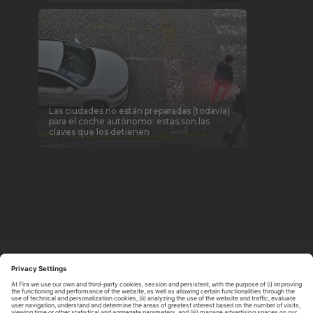
Las ciudades no están preparadas (todavía)
para el coche autónomo: estas son las
claves que los detienen