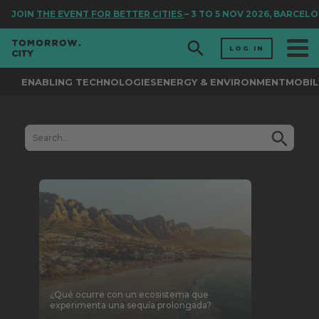
JOIN
THE EVENT FOR BETTER CITIES
– 3 TO 5 NOV 2026, BARCELO
LOG IN
ENABLING TECHNOLOGIES
ENERGY & ENVIRONMENT
MOBIL
¿Qué ocurre con un ecosistema que
experimenta una sequía prolongada?