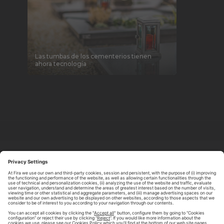
Las tumbas de los cementerios tienen
ahora tecnología
ABOUT TOMORROW.CITY
PRIVACY POLICY
CONTACT US
LEGAL NOTICE