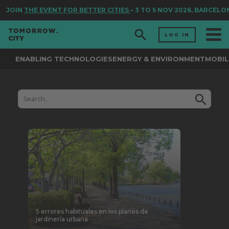
JOIN
THE EVENT FOR BETTER CITIES
– 3 TO 5 NOV 2026, BARCELON
LOG IN
ENABLING TECHNOLOGIES
ENERGY & ENVIRONMENT
MOBIL
5 errores habituales en los planes de
jardinería urbana