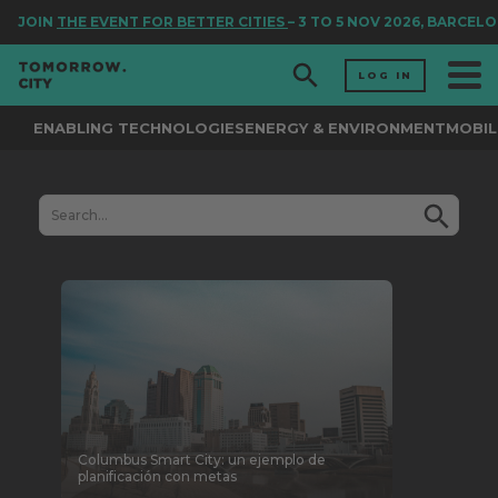
JOIN
THE EVENT FOR BETTER CITIES
– 3 TO 5 NOV 2026, BARCELO
LOG IN
ENABLING TECHNOLOGIES
ENERGY & ENVIRONMENT
MOBIL
Columbus Smart City: un ejemplo de
planificación con metas